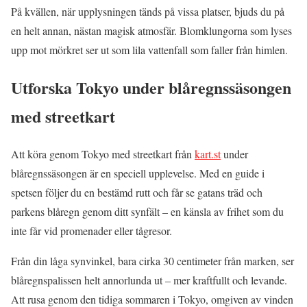
På kvällen, när upplysningen tänds på vissa platser, bjuds du på
en helt annan, nästan magisk atmosfär. Blomklungorna som lyses
upp mot mörkret ser ut som lila vattenfall som faller från himlen.
Utforska Tokyo under blåregnssäsongen
med streetkart
Att köra genom Tokyo med streetkart från
kart.st
under
blåregnssäsongen är en speciell upplevelse. Med en guide i
spetsen följer du en bestämd rutt och får se gatans träd och
parkens blåregn genom ditt synfält – en känsla av frihet som du
inte får vid promenader eller tågresor.
Från din låga synvinkel, bara cirka 30 centimeter från marken, ser
blåregnspalissen helt annorlunda ut – mer kraftfullt och levande.
Att rusa genom den tidiga sommaren i Tokyo, omgiven av vinden