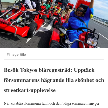
#image_title
Besök Tokyos blåregnsträd: Upptäck
försommarens hägrande lila skönhet och
streetkart-upplevelse
När körsbärsblommorna fallit och den tidiga sommaren smyger