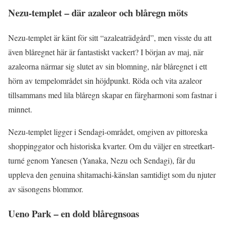
Nezu-templet – där azaleor och blåregn möts
Nezu-templet är känt för sitt “azaleaträdgård”, men visste du att
även blåregnet här är fantastiskt vackert? I början av maj, när
azaleorna närmar sig slutet av sin blomning, når blåregnet i ett
hörn av tempelområdet sin höjdpunkt. Röda och vita azaleor
tillsammans med lila blåregn skapar en färgharmoni som fastnar i
minnet.
Nezu-templet ligger i Sendagi-området, omgiven av pittoreska
shoppinggator och historiska kvarter. Om du väljer en streetkart-
turné genom Yanesen (Yanaka, Nezu och Sendagi), får du
uppleva den genuina shitamachi-känslan samtidigt som du njuter
av säsongens blommor.
Ueno Park – en dold blåregnsoas