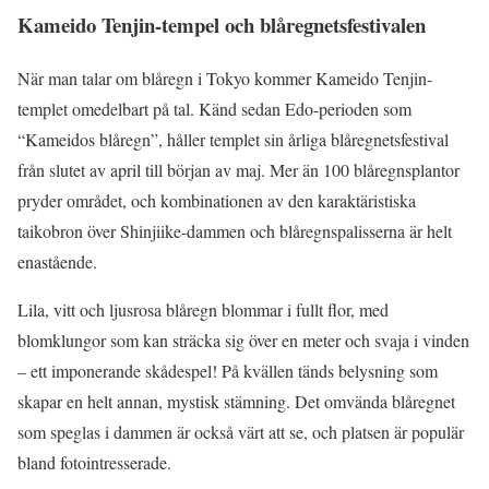
Kameido Tenjin-tempel och blåregnetsfestivalen
När man talar om blåregn i Tokyo kommer Kameido Tenjin-
templet omedelbart på tal. Känd sedan Edo-perioden som
“Kameidos blåregn”, håller templet sin årliga blåregnetsfestival
från slutet av april till början av maj. Mer än 100 blåregnsplantor
pryder området, och kombinationen av den karaktäristiska
taikobron över Shinjiike-dammen och blåregnspalisserna är helt
enastående.
Lila, vitt och ljusrosa blåregn blommar i fullt flor, med
blomklungor som kan sträcka sig över en meter och svaja i vinden
– ett imponerande skådespel! På kvällen tänds belysning som
skapar en helt annan, mystisk stämning. Det omvända blåregnet
som speglas i dammen är också värt att se, och platsen är populär
bland fotointresserade.