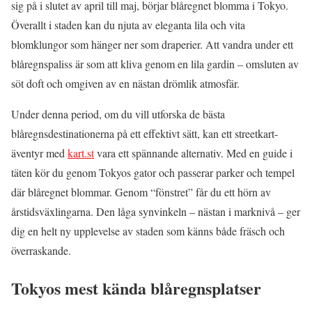
sig på i slutet av april till maj, börjar blåregnet blomma i Tokyo.
Överallt i staden kan du njuta av eleganta lila och vita
blomklungor som hänger ner som draperier. Att vandra under ett
blåregnspaliss är som att kliva genom en lila gardin – omsluten av
söt doft och omgiven av en nästan drömlik atmosfär.
Under denna period, om du vill utforska de bästa
blåregnsdestinationerna på ett effektivt sätt, kan ett streetkart-
äventyr med
kart.st
vara ett spännande alternativ. Med en guide i
täten kör du genom Tokyos gator och passerar parker och tempel
där blåregnet blommar. Genom “fönstret” får du ett hörn av
årstidsväxlingarna. Den låga synvinkeln – nästan i marknivå – ger
dig en helt ny upplevelse av staden som känns både fräsch och
överraskande.
Tokyos mest kända blåregnsplatser