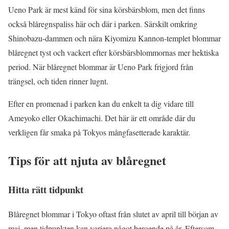
Ueno Park är mest känd för sina körsbärsblom, men det finns
också blåregnspaliss här och där i parken. Särskilt omkring
Shinobazu-dammen och nära Kiyomizu Kannon-templet blommar
blåregnet tyst och vackert efter körsbärsblommornas mer hektiska
period. När blåregnet blommar är Ueno Park frigjord från
trängsel, och tiden rinner lugnt.
Efter en promenad i parken kan du enkelt ta dig vidare till
Ameyoko eller Okachimachi. Det här är ett område där du
verkligen får smaka på Tokyos mångfasetterade karaktär.
Tips för att njuta av blåregnet
Hitta rätt tidpunkt
Blåregnet blommar i Tokyo oftast från slutet av april till början av
maj, men tidpunkten kan variera något beroende på år. Eftersom