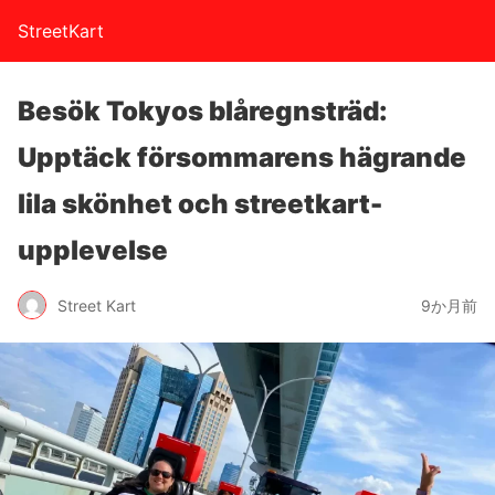
StreetKart
Besök Tokyos blåregnsträd:
Upptäck försommarens hägrande
lila skönhet och streetkart-
upplevelse
Street Kart
9か月前