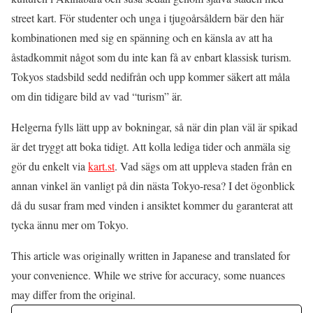
street kart. För studenter och unga i tjugoårsåldern bär den här
kombinationen med sig en spänning och en känsla av att ha
åstadkommit något som du inte kan få av enbart klassisk turism.
Tokyos stadsbild sedd nedifrån och upp kommer säkert att måla
om din tidigare bild av vad “turism” är.
Helgerna fylls lätt upp av bokningar, så när din plan väl är spikad
är det tryggt att boka tidigt. Att kolla lediga tider och anmäla sig
gör du enkelt via
kart.st
. Vad sägs om att uppleva staden från en
annan vinkel än vanligt på din nästa Tokyo-resa? I det ögonblick
då du susar fram med vinden i ansiktet kommer du garanterat att
tycka ännu mer om Tokyo.
This article was originally written in Japanese and translated for
your convenience. While we strive for accuracy, some nuances
may differ from the original.