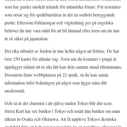
som har guider särskilt tränade för utländska förare. För resenärer
som oroar sig för språkbarriären är det en oerhört betryggande
punkt. Eftersom förklaringar och vägledning ges på engelska
behöver du inte vara rädd för att bli lämnad efter även om du inte
är så säker på japanskan.
Det rika utbudet av fordon är inte heller något att förbise. De har
över 250 karter för allmän väg. Även när du kommer i grupp är
upplägget sådant att ni alla lätt kan dela samma stund tillsammans.
Dessutom finns webbplatsen på 22 språk, så du kan samla
information inför bokningen på något som ligger nära ditt
modersmål.
Och så är det charmen i att själva staden Tokyo blir din scen.
Street Kart har sex butiker i Tokyo och totalt åtta butiker om man
räknar in Osaka och Okinawa. Att få uppleva Tokyos ikoniska
stadsbild från ett helt annat perspektiv än en turistbuss eller taxi är