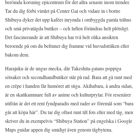
berömda korsning epicentrum för det allra senaste inom trender.
Tar du dig förbi vimlet på Center Gai och vidare in i bortre
Shibuya dyker det upp kaféer inrymda i ombyggda gamla trähus
och små privatägda butiker – och luften förändras helt plötsligt.
Det fascinerande är att Shibuya har två helt olika ansikten
beroende på om du befinner dig framme vid huvudstråken eller
bakom dem.
Harajuku är de ungas mecka, där Takeshita-gatans poppiga
sötsaker och secondhandbutiker står på rad. Bara att gå runt med
en crêpe i handen får humöret att stiga. Akihabara, å andra sidan,
är en skattkammare full av anime och kulturprylar. För resenärer
utifrån är det ett rent fyndparadis med rader av föremål som “bara
går att köpa här”. Du tar dig oftast runt till fots eller med tåg, men
skriver du in exempelvis “Shibuya Station” på engelska i Google
Maps guidar appen dig smidigt även genom tågbytena.