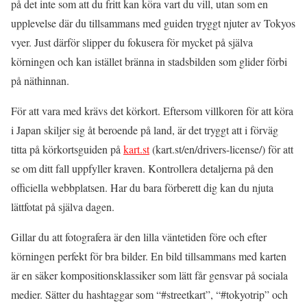
på det inte som att du fritt kan köra vart du vill, utan som en
upplevelse där du tillsammans med guiden tryggt njuter av Tokyos
vyer. Just därför slipper du fokusera för mycket på själva
körningen och kan istället bränna in stadsbilden som glider förbi
på näthinnan.
För att vara med krävs det körkort. Eftersom villkoren för att köra
i Japan skiljer sig åt beroende på land, är det tryggt att i förväg
titta på körkortsguiden på
kart.st
(kart.st/en/drivers-license/) för att
se om ditt fall uppfyller kraven. Kontrollera detaljerna på den
officiella webbplatsen. Har du bara förberett dig kan du njuta
lättfotat på själva dagen.
Gillar du att fotografera är den lilla väntetiden före och efter
körningen perfekt för bra bilder. En bild tillsammans med karten
är en säker kompositionsklassiker som lätt får gensvar på sociala
medier. Sätter du hashtaggar som “#streetkart”, “#tokyotrip” och