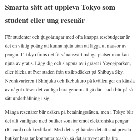
Smarta sätt att uppleva Tokyo som
student eller ung resenär
För studenter och tjugoåringar med ofta knappa resebudgetar är
det en viktig poäng att kunna njuta utan att lägga ut massor av
pengar. I Tokyo finns det förvånansvärt många platser man kan
njuta av gratis. Lägg dig och slappna av i gräset i Yoyogiparken,
eller blicka ut över staden från utsiktsdäcket på Shibuya Sky.
Neonkvarteren i Shinjuku och Ikebukuro på kvällen ger en känsla
av något utöver det vanliga bara genom att gå där – och blir på så
sätt underhållning i sig.
Många resenärer blir osäkra på betalningssätten, men i Tokyo blir
det allt vanligare med butiker som tar emot elektroniska pengar
(IC card) och kreditkort. Med det sagt händer det att små privata
butiker bara tar kontanter (cash), så det är tryggt att ha lite