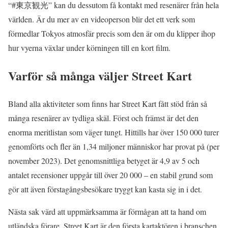
“#東京観光” kan du dessutom få kontakt med resenärer från hela
världen. Är du mer av en videoperson blir det ett verk som
förmedlar Tokyos atmosfär precis som den är om du klipper ihop
hur vyerna växlar under körningen till en kort film.
Varför så många väljer Street Kart
Bland alla aktiviteter som finns har Street Kart fått stöd från så
många resenärer av tydliga skäl. Först och främst är det den
enorma meritlistan som väger tungt. Hittills har över 150 000 turer
genomförts och fler än 1,34 miljoner människor har provat på (per
november 2023). Det genomsnittliga betyget är 4,9 av 5 och
antalet recensioner uppgår till över 20 000 – en stabil grund som
gör att även förstagångsbesökare tryggt kan kasta sig in i det.
Nästa sak värd att uppmärksamma är förmågan att ta hand om
utländska förare. Street Kart är den första kartaktören i branschen