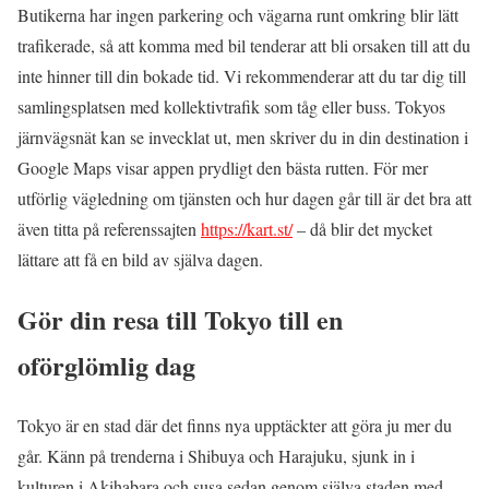
Butikerna har ingen parkering och vägarna runt omkring blir lätt
trafikerade, så att komma med bil tenderar att bli orsaken till att du
inte hinner till din bokade tid. Vi rekommenderar att du tar dig till
samlingsplatsen med kollektivtrafik som tåg eller buss. Tokyos
järnvägsnät kan se invecklat ut, men skriver du in din destination i
Google Maps visar appen prydligt den bästa rutten. För mer
utförlig vägledning om tjänsten och hur dagen går till är det bra att
även titta på referenssajten
https://kart.st/
– då blir det mycket
lättare att få en bild av själva dagen.
Gör din resa till Tokyo till en
oförglömlig dag
Tokyo är en stad där det finns nya upptäckter att göra ju mer du
går. Känn på trenderna i Shibuya och Harajuku, sjunk in i
kulturen i Akihabara och susa sedan genom själva staden med