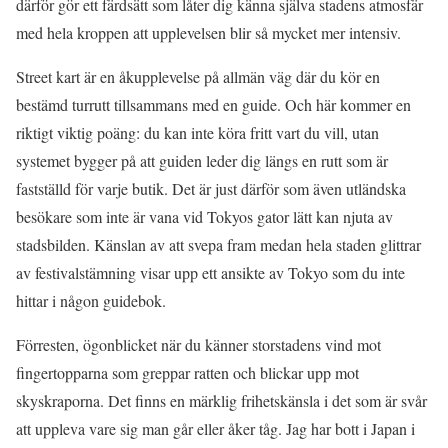
därför gör ett färdsätt som låter dig känna själva stadens atmosfär
med hela kroppen att upplevelsen blir så mycket mer intensiv.
Street kart är en åkupplevelse på allmän väg där du kör en
bestämd turrutt tillsammans med en guide. Och här kommer en
riktigt viktig poäng: du kan inte köra fritt vart du vill, utan
systemet bygger på att guiden leder dig längs en rutt som är
fastställd för varje butik. Det är just därför som även utländska
besökare som inte är vana vid Tokyos gator lätt kan njuta av
stadsbilden. Känslan av att svepa fram medan hela staden glittrar
av festivalstämning visar upp ett ansikte av Tokyo som du inte
hittar i någon guidebok.
Förresten, ögonblicket när du känner storstadens vind mot
fingertopparna som greppar ratten och blickar upp mot
skyskraporna. Det finns en märklig frihetskänsla i det som är svår
att uppleva vare sig man går eller åker tåg. Jag har bott i Japan i