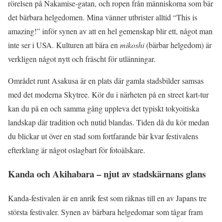
rörelsen på Nakamise-gatan, och ropen från människorna som bär
det bärbara helgedomen. Mina vänner utbrister alltid “This is
amazing!” inför synen av att en hel gemenskap blir ett, något man
inte ser i USA. Kulturen att bära en
mikoshi
(bärbar helgedom) är
verkligen något nytt och fräscht för utlänningar.
Området runt Asakusa är en plats där gamla stadsbilder samsas
med det moderna Skytree. Kör du i närheten på en street kart-tur
kan du på en och samma gång uppleva det typiskt tokyoitiska
landskap där tradition och nutid blandas. Tiden då du kör medan
du blickar ut över en stad som fortfarande bär kvar festivalens
efterklang är något oslagbart för fotoälskare.
Kanda och Akihabara – njut av stadskärnans glans
Kanda-festivalen är en anrik fest som räknas till en av Japans tre
största festivaler. Synen av bärbara helgedomar som tågar fram