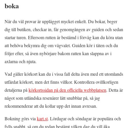
boka
När du väl provar är upplägget mycket enkelt. Du bokar, beger
dig till butiken, checkar in, får genomgången av guiden och sedan
startar turen. Eftersom rutten är bestämd i förväg kan du köra utan
att behöva bekymra dig om vägvalet. Guiden kör i täten och du
följer efter, så även nybörjare bakom ratten kan slappna av i
axlarna och njuta.
Vad gäller körkort kan du i vissa fall delta även med ett utomlands
utfärdat körkort, men det finns villkor. Kontrollera ovillkorligen
detaljerna på
körkortssidan på den officiella webbplatsen
. Detta är
något som utländska resenärer lätt snubblar på, så jag
rekommenderar att du kollar upp det innan avresan.
Bokning görs via
kart.st
. Lördagar och söndagar är populära och
fylls snabbt, så om du redan bestämt vilken dag du vill åka