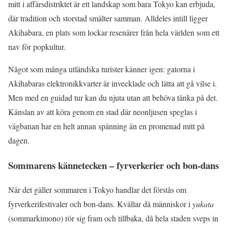
mitt i affärsdistriktet är ett landskap som bara Tokyo kan erbjuda,
där tradition och storstad smälter samman. Alldeles intill ligger
Akihabara, en plats som lockar resenärer från hela världen som ett
nav för popkultur.
Något som många utländska turister känner igen: gatorna i
Akihabaras elektronikkvarter är invecklade och lätta att gå vilse i.
Men med en guidad tur kan du njuta utan att behöva tänka på det.
Känslan av att köra genom en stad där neonljusen speglas i
vägbanan har en helt annan spänning än en promenad mitt på
dagen.
Sommarens kännetecken – fyrverkerier och bon-dans
När det gäller sommaren i Tokyo handlar det förstås om
fyrverkerifestivaler och bon-dans. Kvällar då människor i
yukata
(sommarkimono) rör sig fram och tillbaka, då hela staden sveps in