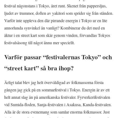
festival någonstans i Tokyo, året runt. Skenet från pappersljus,
ljudet av trummor, doften av yakitori som sprider sig från stånden.
Varför inte uppleva den där pirrande energin i Tokyo ur en lite
annorlunda synvinkel än vanligt? Kombinerar du det med en
åktur i en street kart som skär genom vinden, förvandlas Tokyos
festivalsäsong till något ännu mer speciellt.
Varför passar “festivalernas Tokyo” och
“street kart” så bra ihop?
Ärligt talat blev jag helt överväldigad av folkmassorna första
gången jag gick på en sommarfestival i Tokyo. Energin är av ett
helt annat slag än på amerikanska festivaler. Fyrverkerifestivalen
vid Sumida-floden, Sanja-festivalen i Asakusa, Kanda-festivalen.
Alla är de stora evenemang som samlar enorma folkmassor. Just