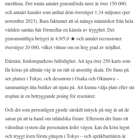
meritlista. Det totala antalet genomförda turer är över 150 000,
och antalet kunder som anlitat dem överstiger 1,34 miljoner (per
november 2023). Bara faktumet att så många människor från hela
världen samlas här förmedlar en känsla av trygghet. Det
genomsnittliga betyget är 4,9/5,0 ★ och antalet recensioner
överstiger 20 000, vilket vittnar om en hög grad av nöjdhet.
Därnäst, fordonsparkens fullödighet. Att äga över 250 karts som
får köras på allmän väg är en rätt så ansenlig skala. De finns på
sex platser i Tokyo, och dessutom i Osaka och Okinawa –
sammanlagt åtta butiker att njuta på. Att kunna välja plats efter sin
resplan är en betryggande poäng för resenärer.
Och det som personligen gjorde särskilt intryck på mig är att de
satsar på att ta hand om utländska förare. Eftersom det finns ett
välordnat system där personalen leder vägen, kan du köra lugnt
och tryggt även första gången i Tokyo – och språkbarriären är