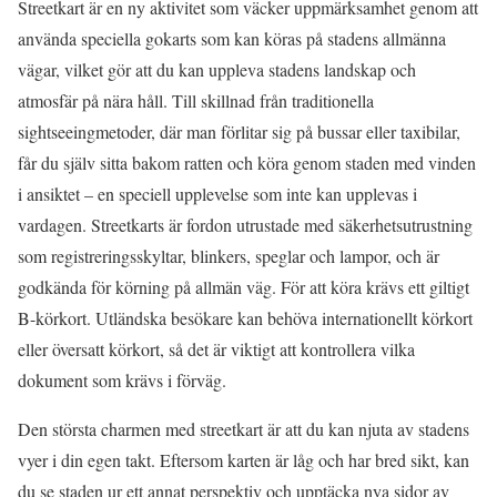
Streetkart är en ny aktivitet som väcker uppmärksamhet genom att
använda speciella gokarts som kan köras på stadens allmänna
vägar, vilket gör att du kan uppleva stadens landskap och
atmosfär på nära håll. Till skillnad från traditionella
sightseeingmetoder, där man förlitar sig på bussar eller taxibilar,
får du själv sitta bakom ratten och köra genom staden med vinden
i ansiktet – en speciell upplevelse som inte kan upplevas i
vardagen. Streetkarts är fordon utrustade med säkerhetsutrustning
som registreringsskyltar, blinkers, speglar och lampor, och är
godkända för körning på allmän väg. För att köra krävs ett giltigt
B-körkort. Utländska besökare kan behöva internationellt körkort
eller översatt körkort, så det är viktigt att kontrollera vilka
dokument som krävs i förväg.
Den största charmen med streetkart är att du kan njuta av stadens
vyer i din egen takt. Eftersom karten är låg och har bred sikt, kan
du se staden ur ett annat perspektiv och upptäcka nya sidor av