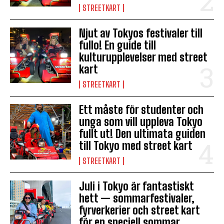
STREETKART
Njut av Tokyos festivaler till
fullo! En guide till
kulturupplevelser med street
kart
STREETKART
Ett måste för studenter och
unga som vill uppleva Tokyo
fullt ut! Den ultimata guiden
till Tokyo med street kart
STREETKART
Juli i Tokyo är fantastiskt
hett — sommarfestivaler,
fyrverkerier och street kart
för en speciell sommar