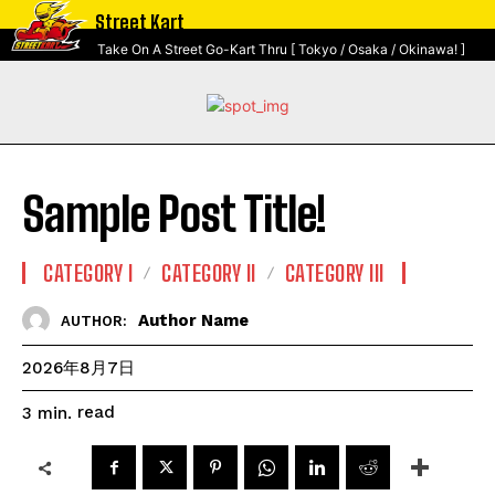
Street Kart
Take On A Street Go-Kart Thru [ Tokyo / Osaka / Okinawa! ]
Sample Post Title!
CATEGORY I
CATEGORY II
CATEGORY III
Author Name
AUTHOR:
2026年8月7日
read
3
min.