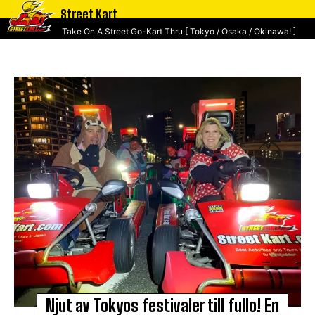
Street Kart
Take On A Street Go-Kart Thru [ Tokyo / Osaka / Okinawa! ]
Njut av Tokyos festivaler till fullo! En