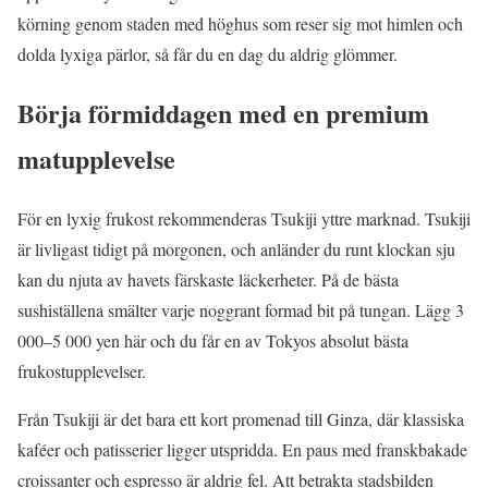
körning genom staden med höghus som reser sig mot himlen och
dolda lyxiga pärlor, så får du en dag du aldrig glömmer.
Börja förmiddagen med en premium
matupplevelse
För en lyxig frukost rekommenderas Tsukiji yttre marknad. Tsukiji
är livligast tidigt på morgonen, och anländer du runt klockan sju
kan du njuta av havets färskaste läckerheter. På de bästa
sushiställena smälter varje noggrant formad bit på tungan. Lägg 3
000–5 000 yen här och du får en av Tokyos absolut bästa
frukostupplevelser.
Från Tsukiji är det bara ett kort promenad till Ginza, där klassiska
kaféer och patisserier ligger utspridda. En paus med franskbakade
croissanter och espresso är aldrig fel. Att betrakta stadsbilden