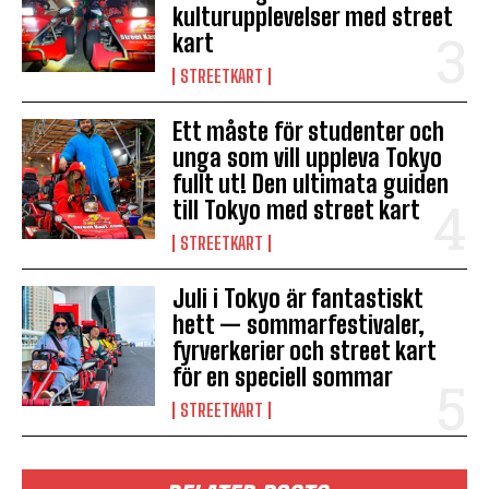
kulturupplevelser med street
kart
STREETKART
Ett måste för studenter och
unga som vill uppleva Tokyo
fullt ut! Den ultimata guiden
till Tokyo med street kart
STREETKART
Juli i Tokyo är fantastiskt
hett — sommarfestivaler,
fyrverkerier och street kart
för en speciell sommar
STREETKART