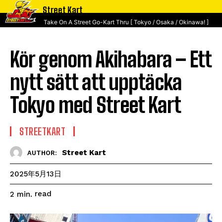
Street Kart
Take On A Street Go-Kart Thru [ Tokyo / Osaka / Okinawa! ]
Kör genom Akihabara – Ett
nytt sätt att upptäcka
Tokyo med Street Kart
STREETKART
Street Kart
AUTHOR:
2025年5月13日
read
2
min.