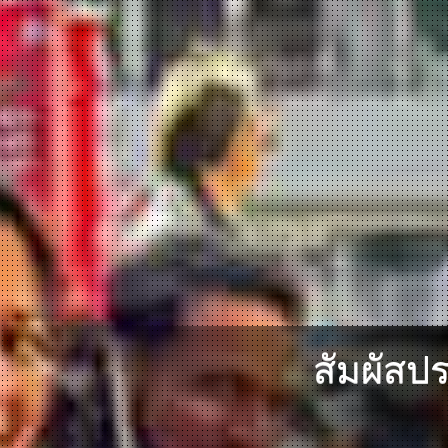
สัมผัสป