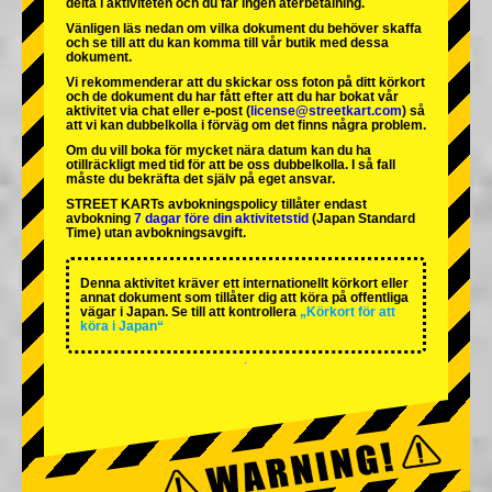
delta i aktiviteten och du får ingen återbetalning.
Vänligen läs nedan om vilka dokument du behöver skaffa
och se till att du kan komma till vår butik med dessa
dokument.
Vi rekommenderar att du skickar oss foton på ditt körkort
och de dokument du har fått efter att du har bokat vår
aktivitet via chat eller e-post (
license@streetkart.com
) så
att vi kan dubbelkolla i förväg om det finns några problem.
Om du vill boka för mycket nära datum kan du ha
otillräckligt med tid för att be oss dubbelkolla. I så fall
måste du bekräfta det själv på eget ansvar.
STREET KARTs avbokningspolicy tillåter endast
avbokning
7 dagar före din aktivitetstid
(Japan Standard
Time) utan avbokningsavgift.
Denna aktivitet kräver ett internationellt körkort eller
annat dokument som tillåter dig att köra på offentliga
vägar i Japan. Se till att kontrollera
„Körkort för att
köra i Japan“