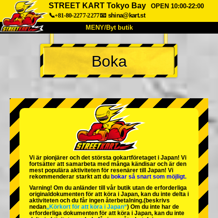
STREET KART Tokyo Bay
OPEN 10:00-22:00
📞+81-80-2277-2277
📧
shina@kart.st
MENY/Byt butik
HEM
Boka
Om oss
Specifikationer
Pris
Hitta hit
Röster
FAQ
Företag
Boka
Byt butik
Tokyo Shinagawa
Tokyo Akihabara#1
Tokyo Akihabara#2
Tokyo Shibuya
Vi är
pionjärer
och
det största gokartföretaget
i Japan! Vi
Tokyo Shibuya Annex
Tokyo Bay
fortsätter att samarbeta med
många kändisar
och är
den
mest populära aktiviteten
för resenärer till Japan! Vi
rekommenderar starkt att du
bokar så snart som möjligt.
Tokyo Asakusa
Osaka
Varning! Om du anländer till vår butik utan de erforderliga
originaldokumenten för att köra i Japan, kan du inte delta i
Okinawa
aktiviteten och du får ingen återbetalning.
(beskrivs
nedan
„Körkort för att köra i Japan“
) Om du inte har de
erforderliga dokumenten för att köra i Japan, kan du inte