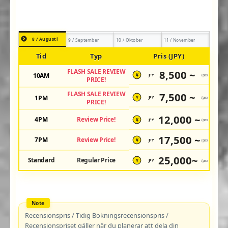
8 / Augusti
9 / September
10 / Oktober
11 / November
Tid
Typ
Pris (JPY)
FLASH SALE REVIEW
8,500 ~
10AM
JPY
/pax
¥
PRICE!
FLASH SALE REVIEW
7,500 ~
1PM
JPY
/pax
¥
PRICE!
12,000 ~
4PM
Review Price!
JPY
/pax
¥
17,500 ~
7PM
Review Price!
JPY
/pax
¥
25,000~
Standard
Regular Price
JPY
/pax
¥
Recensionspris / Tidig Bokningsrecensionspris /
Recensionspriset gäller när du planerar att dela din