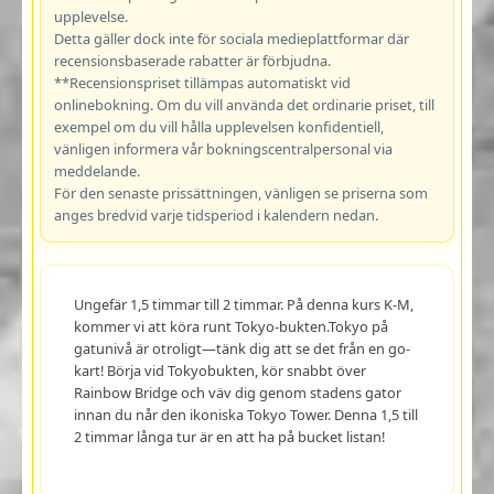
upplevelse.
Detta gäller dock inte för sociala medieplattformar där
recensionsbaserade rabatter är förbjudna.
**Recensionspriset tillämpas automatiskt vid
onlinebokning. Om du vill använda det ordinarie priset, till
exempel om du vill hålla upplevelsen konfidentiell,
vänligen informera vår bokningscentralpersonal via
meddelande.
För den senaste prissättningen, vänligen se priserna som
anges bredvid varje tidsperiod i kalendern nedan.
Ungefär 1,5 timmar till 2 timmar. På denna kurs K-M,
kommer vi att köra runt Tokyo-bukten.Tokyo på
gatunivå är otroligt—tänk dig att se det från en go-
kart! Börja vid Tokyobukten, kör snabbt över
Rainbow Bridge och väv dig genom stadens gator
innan du når den ikoniska Tokyo Tower. Denna 1,5 till
2 timmar långa tur är en att ha på bucket listan!