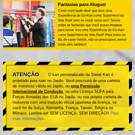
Fantasias para Aluguel
Como você pode dizer que teve uma
'Experiência de Go-Kart como SuperHerói da
Vida Real' sem se vestir como um? Temos
todas as fantasias que você possa imaginar
para tornar isso uma 'Experiência de Go-Kart
como SuperHerói da Vida Real'! Para todos os
fãs de super-heróis, não se preocupem, temos
todos eles também!
ATENÇÃO
O kart personalizado da Street Kart é
projetado para ruas no Japão. Você precisará de uma carteira
de motorista válida no Japão, ou
uma Permissão
Internacional de Condução
, ou uma Licença SOFA para
Forças Armadas dos EUA no Japão, ou sua própria carteira de
motorista com uma tradução oficial japonesa da licença, se
você for da Suíça, Alemanha, França, Taiwan, Bélgica ou
Mônaco. Lembre-se! SEM LICENÇA, SEM DIREÇÃO!!
Para
mais informações
.