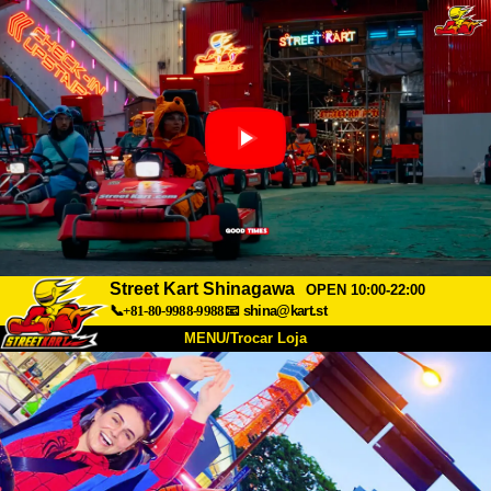
Street Kart Shinagawa
OPEN 10:00-22:00
📞+81-80-9988-9988
📧
shina@kart.st
MENU/Trocar Loja
INÍCIO
Sobre
Especificações
Preços
Acesso
Opiniões
FAQ