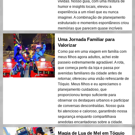
vívidas. Nosso guia, com uma mistura de
humor e insights locais, elevou a
experiência a um nível que eu nunca
imaginei. A combinação de planejamento
estruturado e momentos espontâneos criou
memórias que parecem quase incríveis
demais para serem reais.
Uma Jornada Familiar para
Valorizar
Como pai em uma viagem em família com
meus filhos agora adultos, achei este
passeio extremamente agradável. A rota,
que começa perto da loja e passa por
avenidas familiares da cidade antes de
retornar, ofereceu uma visão refrescante de
Tóquio. Meus filhos e eu apreciamos o
planejamento cuidadoso, que
proporcionou tempo suficiente para
observar os destaques urbanos e participar
de conversas descontraídas. Nosso guia
foi atencioso e caloroso, garantindo nossa
segurança enquanto compartilhava
anedotas encantadoras sobre a cidade.
Esta experiência é uma que sempre vou
Magia de Lua de Mel em Tóquio
valorizar e recomendar a famílias que