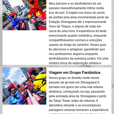
Meu parceiro e eu desfrutamos de um
passeio maravilhosamente íntimo nesta
tour de kart. O trajeto nos levou do ponto
de partida pela área movimentada perto da
Estação Shinagawa até a impressionante
Torre de Tóquio, e depois de volta em
cerca de uma hora. A experiência foi tanto
emocionante quanto romântica, enquanto
compartilhávamos sorrisos e emoções
suaves ao longo do caminho. Nosso guia
foi atencioso e amigável, garantindo que
nos sentíssemos seguros enquanto
desfrutávamos da aventura juntos. Foi uma
mistura única de exploração urbana e
fortalecimento do vínculo do casal que
Viagem em Grupo Fantástica
vamos valorizar para sempre.
Nosso grupo se divertiu muito nesse
passeio de go-kart em Shinagawa! A
jornada nos guiou por uma rota urbana
dinâmica, começando na loja, passando
pela animada área de Shinagawa e perto
da Tokyo Tower antes de retornar. A
atmosfera vibrante e as encantadoras
paisagens urbanas tornaram a experiência