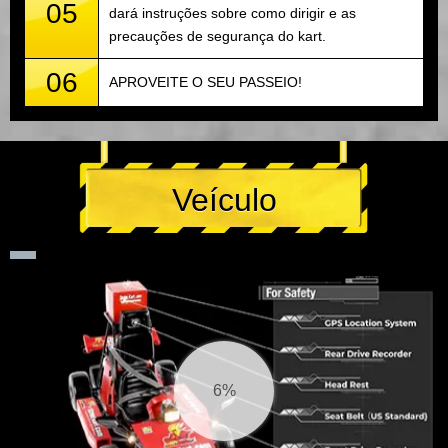
05
dará instruções sobre como dirigir e as
precauções de segurança do kart.
06
APROVEITE O SEU PASSEIO!
Veículo
6%