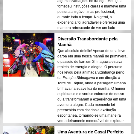
algumas variações no tráfego. Meu guia
forneceu instruções claras e manteve uma
postura amigável, mas profissional,
durante todo o tempo. No geral, a
experiência foi agradável e ofereceu uma
maneira refrescante de ver um lado
diferente de Tóquio. É um passeio
Diversão Transbordante pela
confiável e divertido para quem procura
explorar a cidade de uma forma única.
Manhã
Que absoluto deleite! Apesar de uma leve
garoa em uma fresca manhã de primavera,
o passeio de kart em Shinagawa estava
repleto de energia e alegria. O percurso
nos levou pela animada vizinhança perto
da Estação Shinagawa e em direção à
Torre de Tóquio, onde a paisagem urbana
brilhava na suave luz da manhã. O humor
espirituoso e o sorriso caloroso do nosso
guia transformaram a experiência em uma
aventura alegre. Cada momento foi
preenchido com risadas e excitação
espontânea, tornando-se uma maneira
verdadeiramente memorável de explorar
Tóquio de uma forma nova e revigorante.
Uma Aventura de Casal Perfeito