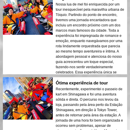
buscam tempo de qualidade juntas.
Nossa lua de mel foi enriquecida por um
tour inesquecível pela maravilha urbana de
Tóquio. Partindo do ponto de encontro,
tivemos uma jornada encantadora que
incluiu um encontro próximo com um dos
marcos mais famosos da cidade. Toda a
experiência foi impregnada de romance e
emoção, enquanto navegávamos por uma
rota lindamente orquestrada que parecia
ao mesmo tempo aventureira e íntima. A
abordagem pessoal e atenciosa do nosso
guia acrescentou um toque especial,
fazendo-nos sentir verdadeiramente
celebrados. Essa experiência única se
tornou uma das memórias mais preciosas
Ótima experiência de tour
da nossa lua de mel.
Recentemente, experimentei o passeio de
kart em Shinagawa e foi uma aventura
sólida e direta. O percurso nos levou da
loja, passando pela área perto da Estação
Shinagawa, em direção à Tokyo Tower,
antes de retornar pela área da estação. A
jornada de uma hora foi bem organizada e
ocorreu sem problemas, apesar de