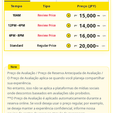
Tempo
Tipo
Preço (JPY)
15,000 ~
10AM
Review Price
JPY
/pax
¥
14,000 ~
12PM - 4PM
Review Price
JPY
/pax
¥
16,000 ~
6PM - 8PM
Review Price
JPY
/pax
¥
20,000~
Standard
Regular Price
JPY
/pax
¥
Preço de Avaliação / Preço de Reserva Antecipada de Avaliação /
O Preço de Avaliação aplica-se quando você planeja compartilhar
sua experiência.
No entanto, isso não se aplica a plataformas de mídias sociais
onde descontos baseados em avaliações são proibidos.
**O Preço de Avaliação é aplicado automaticamente durante a
reserva online. Se você deseja usar o preço regular, por exemplo,
se deseja manter a experiência confidencial, informe nossa