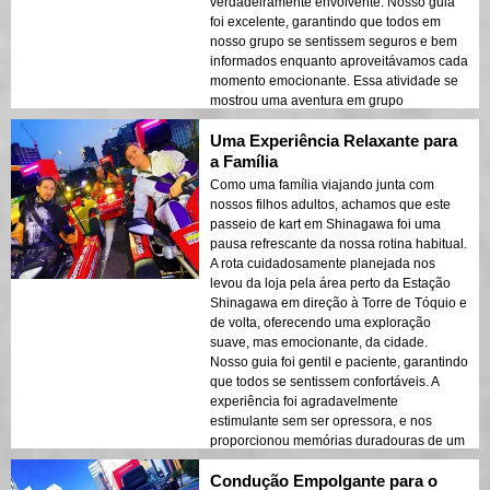
verdadeiramente envolvente. Nosso guia
foi excelente, garantindo que todos em
nosso grupo se sentissem seguros e bem
informados enquanto aproveitávamos cada
momento emocionante. Essa atividade se
mostrou uma aventura em grupo
excepcional e uma maneira inovadora de
Uma Experiência Relaxante para
vivenciar Tóquio.
a Família
Como uma família viajando junta com
nossos filhos adultos, achamos que este
passeio de kart em Shinagawa foi uma
pausa refrescante da nossa rotina habitual.
A rota cuidadosamente planejada nos
levou da loja pela área perto da Estação
Shinagawa em direção à Torre de Tóquio e
de volta, oferecendo uma exploração
suave, mas emocionante, da cidade.
Nosso guia foi gentil e paciente, garantindo
que todos se sentissem confortáveis. A
experiência foi agradavelmente
estimulante sem ser opressora, e nos
proporcionou memórias duradouras de um
dia bem passado em Tóquio.
Condução Empolgante para o