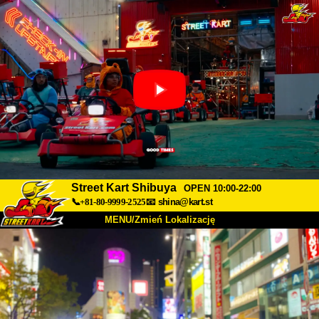
Street Kart Shibuya
OPEN 10:00-22:00
📞+81-80-9999-2525
📧
shina@kart.st
MENU/Zmień Lokalizację
TOP
O nas
Specyfikacja
Cena
Dojazd
Opinie
FAQ