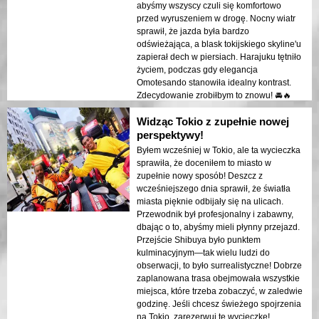
abyśmy wszyscy czuli się komfortowo
przed wyruszeniem w drogę. Nocny wiatr
sprawił, że jazda była bardzo
odświeżająca, a blask tokijskiego skyline'u
zapierał dech w piersiach. Harajuku tętniło
życiem, podczas gdy elegancja
Omotesando stanowiła idealny kontrast.
Zdecydowanie zrobiłbym to znowu! 🚘🔥
Widząc Tokio z zupełnie nowej
perspektywy!
Byłem wcześniej w Tokio, ale ta wycieczka
sprawiła, że doceniłem to miasto w
zupełnie nowy sposób! Deszcz z
wcześniejszego dnia sprawił, że światła
miasta pięknie odbijały się na ulicach.
Przewodnik był profesjonalny i zabawny,
dbając o to, abyśmy mieli płynny przejazd.
Przejście Shibuya było punktem
kulminacyjnym—tak wielu ludzi do
obserwacji, to było surrealistyczne! Dobrze
zaplanowana trasa obejmowała wszystkie
miejsca, które trzeba zobaczyć, w zaledwie
godzinę. Jeśli chcesz świeżego spojrzenia
na Tokio, zarezerwuj tę wycieczkę!