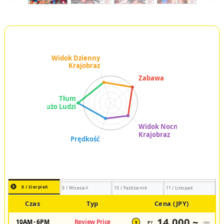
8 / Sierpień
9 / Wrzesień
10 / Październik
11 / Listopad
Czas
Typ
Cena (JPY)
14,000 ~
10AM - 6PM
Review Price
JPY
/pax
¥