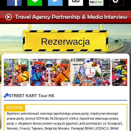
Rezerwacja
STREET KART Tour HS
CAUTION
Będziesz potrzebować ważnego japońskiego prawa jazdy, międzynarodowego
prawa jazdy, licencji SOFA dla Sił Zbrojnych USA w Japonii lub własnego prawa
jazdy z oficjalnym tłumaczeniem na język japoński, jeśli pochodzisz ze Szwajcarii,
Niemiec, Francji, Tajwanu, Belgii lub Monako. Pamiętaj! BRAK LICENCJI, BRAK