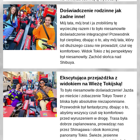
Doświadczenie rodzinne jak
żadne inne!
Mój tata, mój brat i ja zrobiliśmy tę
wycieczkę razem i to było niesamowite
doświadczenie integracyjne! Przewodnik
był cierpliwy, dbając o to, aby mój tata, który
od dłuższego czasu nie prowadził, czuł się
komfortowo. Widok Tokio z tej perspektywy
był niesamowity. Zachód słońca nad
Shibuya.
Ekscytująca przejażdżka z
widokiem na Wieżę Tokijską!
To było niesamowite doświadczenie! Jazda
po mieście i zobaczenie Tokyo Tower z
bliska było absolutnie niezapomniane.
Przewodnik był fantastyczny, dbając o to,
abyśmy wszyscy czuli się komfortowo
przed wyruszeniem w drogę. Trasa była
dobrze zaplanowana, prowadząc nas
przez Shinagawa i obok ikonicznej
panoramy Tokio. Świeże, jesienne