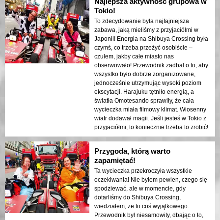
Najlepsza aktywność grupowa w
Tokio!
To zdecydowanie była najfajniejsza
zabawa, jaką mieliśmy z przyjaciółmi w
Japonii! Energia na Shibuya Crossing była
czymś, co trzeba przeżyć osobiście –
czułem, jakby całe miasto nas
obserwowało! Przewodnik zadbał o to, aby
wszystko było dobrze zorganizowane,
jednocześnie utrzymując wysoki poziom
ekscytacji. Harajuku tętniło energią, a
światła Omotesando sprawiły, że cała
wycieczka miała filmowy klimat. Wiosenny
wiatr dodawał magii. Jeśli jesteś w Tokio z
przyjaciółmi, to koniecznie trzeba to zrobić!
Przygoda, którą warto
zapamiętać!
Ta wycieczka przekroczyła wszystkie
oczekiwania! Nie byłem pewien, czego się
spodziewać, ale w momencie, gdy
dotarliśmy do Shibuya Crossing,
wiedziałem, że to coś wyjątkowego.
Przewodnik był niesamowity, dbając o to,