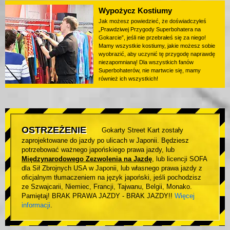
Wypożycz Kostiumy
Jak możesz powiedzieć, że doświadczyłeś
„Prawdziwej Przygody Superbohatera na
Gokarcie”, jeśli nie przebrałeś się za niego!
Mamy wszystkie kostiumy, jakie możesz sobie
wyobrazić, aby uczynić tę przygodę naprawdę
niezapomnianą! Dla wszystkich fanów
Superbohaterów, nie martwcie się, mamy
również ich wszystkich!
OSTRZEŻENIE
Gokarty Street Kart zostały
zaprojektowane do jazdy po ulicach w Japonii. Będziesz
potrzebować ważnego japońskiego prawa jazdy, lub
Międzynarodowego Zezwolenia na Jazdę
, lub licencji SOFA
dla Sił Zbrojnych USA w Japonii, lub własnego prawa jazdy z
oficjalnym tłumaczeniem na język japoński, jeśli pochodzisz
ze Szwajcarii, Niemiec, Francji, Tajwanu, Belgii, Monako.
Pamiętaj! BRAK PRAWA JAZDY - BRAK JAZDY!!
Więcej
informacji
.