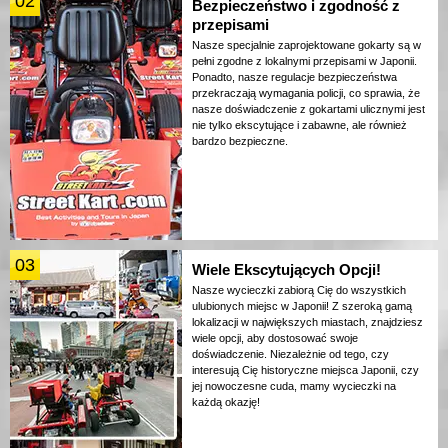
02
Bezpieczeństwo i zgodność z
przepisami
Nasze specjalnie zaprojektowane gokarty są w
pełni zgodne z lokalnymi przepisami w Japonii.
Ponadto, nasze regulacje bezpieczeństwa
przekraczają wymagania policji, co sprawia, że
nasze doświadczenie z gokartami ulicznymi jest
nie tylko ekscytujące i zabawne, ale również
bardzo bezpieczne.
03
Wiele Ekscytujących Opcji!
Nasze wycieczki zabiorą Cię do wszystkich
ulubionych miejsc w Japonii! Z szeroką gamą
lokalizacji w największych miastach, znajdziesz
wiele opcji, aby dostosować swoje
doświadczenie. Niezależnie od tego, czy
interesują Cię historyczne miejsca Japonii, czy
jej nowoczesne cuda, mamy wycieczki na
każdą okazję!