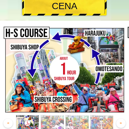
CENA
<
>