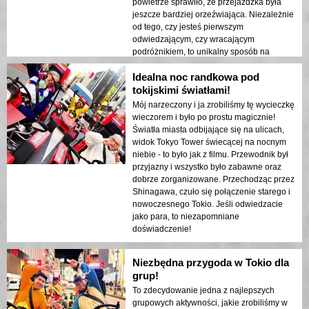
powietrze sprawiło, że przejażdżka była
jeszcze bardziej orzeźwiająca. Niezależnie
od tego, czy jesteś pierwszym
odwiedzającym, czy wracającym
podróżnikiem, to unikalny sposób na
zobaczenie Tokio! 🚗✨
Idealna noc randkowa pod
tokijskimi światłami!
Mój narzeczony i ja zrobiliśmy tę wycieczkę
wieczorem i było po prostu magicznie!
Światła miasta odbijające się na ulicach,
widok Tokyo Tower świecącej na nocnym
niebie - to było jak z filmu. Przewodnik był
przyjazny i wszystko było zabawne oraz
dobrze zorganizowane. Przechodząc przez
Shinagawa, czuło się połączenie starego i
nowoczesnego Tokio. Jeśli odwiedzacie
jako para, to niezapomniane
doświadczenie!
Niezbędna przygoda w Tokio dla
grup!
To zdecydowanie jedna z najlepszych
grupowych aktywności, jakie zrobiliśmy w