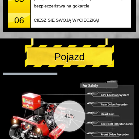
bezpieczeństwa na gokarcie.
06
CIESZ SIĘ SWOJĄ WYCIECZKĄ!
Pojazd
42%