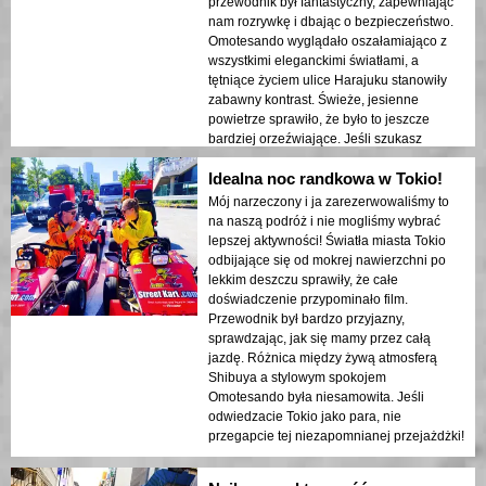
przewodnik był fantastyczny, zapewniając
nam rozrywkę i dbając o bezpieczeństwo.
Omotesando wyglądało oszałamiająco z
wszystkimi eleganckimi światłami, a
tętniące życiem ulice Harajuku stanowiły
zabawny kontrast. Świeże, jesienne
powietrze sprawiło, że było to jeszcze
bardziej orzeźwiające. Jeśli szukasz
unikalnej przygody w Tokio, to jest to
Idealna noc randkowa w Tokio!
konieczność! 🚗✨
Mój narzeczony i ja zarezerwowaliśmy to
na naszą podróż i nie mogliśmy wybrać
lepszej aktywności! Światła miasta Tokio
odbijające się od mokrej nawierzchni po
lekkim deszczu sprawiły, że całe
doświadczenie przypominało film.
Przewodnik był bardzo przyjazny,
sprawdzając, jak się mamy przez całą
jazdę. Różnica między żywą atmosferą
Shibuya a stylowym spokojem
Omotesando była niesamowita. Jeśli
odwiedzacie Tokio jako para, nie
przegapcie tej niezapomnianej przejażdżki!