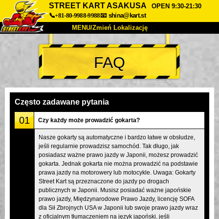
STREET KART ASAKUSA
OPEN 9:30-21:30
📞+81-80-9988-9988
📧
shina@kart.st
MENU/Zmień Lokalizację
TOP
FAQ
O nas
Specyfikacja
Cena
Dojazd
Opinie
FAQ
Firma
Rezerwacja
Często zadawane pytania
Zmień Lokalizację
01
Czy każdy może prowadzić gokarta?
Tokyo Shinagawa
Tokyo Akihabara#1
Nasze gokarty są automatyczne i bardzo łatwe w obsłudze,
jeśli regularnie prowadzisz samochód. Tak długo, jak
Tokyo Akihabara#2
Tokyo Shibuya
posiadasz ważne prawo jazdy w Japonii, możesz prowadzić
Tokyo Shibuya Annex
Tokyo Bay
gokarta. Jednak gokarta nie można prowadzić na podstawie
prawa jazdy na motorowery lub motocykle. Uwaga: Gokarty
Tokyo Asakusa
Osaka
Street Kart są przeznaczone do jazdy po drogach
publicznych w Japonii. Musisz posiadać ważne japońskie
Okinawa
prawo jazdy, Międzynarodowe Prawo Jazdy, licencję SOFA
dla Sił Zbrojnych USA w Japonii lub swoje prawo jazdy wraz
z oficjalnym tłumaczeniem na język japoński, jeśli