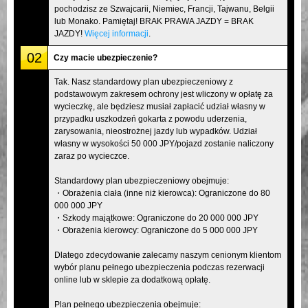
pochodzisz ze Szwajcarii, Niemiec, Francji, Tajwanu, Belgii
lub Monako. Pamiętaj! BRAK PRAWA JAZDY = BRAK
JAZDY!
Więcej informacji
.
02
Czy macie ubezpieczenie?
Tak. Nasz standardowy plan ubezpieczeniowy z
podstawowym zakresem ochrony jest wliczony w opłatę za
wycieczkę, ale będziesz musiał zapłacić udział własny w
przypadku uszkodzeń gokarta z powodu uderzenia,
zarysowania, nieostrożnej jazdy lub wypadków. Udział
własny w wysokości 50 000 JPY/pojazd zostanie naliczony
zaraz po wycieczce.
Standardowy plan ubezpieczeniowy obejmuje:
・Obrażenia ciała (inne niż kierowca): Ograniczone do 80
000 000 JPY
・Szkody majątkowe: Ograniczone do 20 000 000 JPY
・Obrażenia kierowcy: Ograniczone do 5 000 000 JPY
Dlatego zdecydowanie zalecamy naszym cenionym klientom
wybór planu pełnego ubezpieczenia podczas rezerwacji
online lub w sklepie za dodatkową opłatę.
Plan pełnego ubezpieczenia obejmuje: