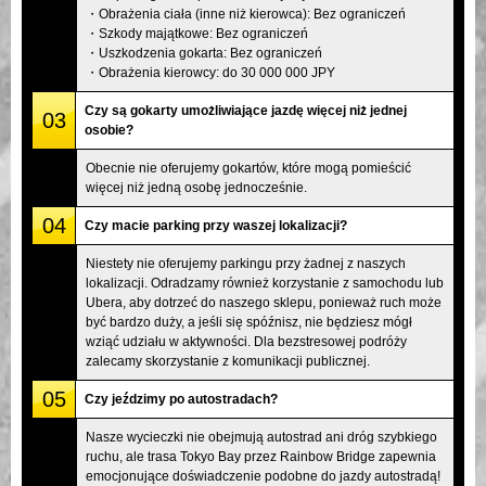
・Obrażenia ciała (inne niż kierowca): Bez ograniczeń
・Szkody majątkowe: Bez ograniczeń
・Uszkodzenia gokarta: Bez ograniczeń
・Obrażenia kierowcy: do 30 000 000 JPY
Czy są gokarty umożliwiające jazdę więcej niż jednej
03
osobie?
Obecnie nie oferujemy gokartów, które mogą pomieścić
więcej niż jedną osobę jednocześnie.
04
Czy macie parking przy waszej lokalizacji?
Niestety nie oferujemy parkingu przy żadnej z naszych
lokalizacji. Odradzamy również korzystanie z samochodu lub
Ubera, aby dotrzeć do naszego sklepu, ponieważ ruch może
być bardzo duży, a jeśli się spóźnisz, nie będziesz mógł
wziąć udziału w aktywności. Dla bezstresowej podróży
zalecamy skorzystanie z komunikacji publicznej.
05
Czy jeździmy po autostradach?
Nasze wycieczki nie obejmują autostrad ani dróg szybkiego
ruchu, ale trasa Tokyo Bay przez Rainbow Bridge zapewnia
emocjonujące doświadczenie podobne do jazdy autostradą!