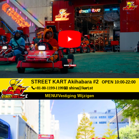
STREET KART Akihabara #2
OPEN 10:00-22:00
📞+81-80-1199-1199
📧
shina@kart.st
MENU/Vestiging Wijzigen
TOP
Over Ons
Specificaties
Prijs
Bereikbaarheid
Reviews
Veelgestelde Vragen