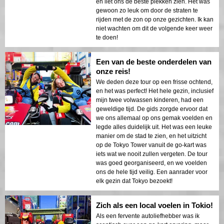
en liet ons de beste plekken zien. Het was
gewoon zo leuk om door de straten te
rijden met de zon op onze gezichten. Ik kan
niet wachten om dit de volgende keer weer
te doen!
Een van de beste onderdelen van
onze reis!
We deden deze tour op een frisse ochtend,
en het was perfect! Het hele gezin, inclusief
mijn twee volwassen kinderen, had een
geweldige tijd. De gids zorgde ervoor dat
we ons allemaal op ons gemak voelden en
legde alles duidelijk uit. Het was een leuke
manier om de stad te zien, en het uitzicht
op de Tokyo Tower vanuit de go-kart was
iets wat we nooit zullen vergeten. De tour
was goed georganiseerd, en we voelden
ons de hele tijd veilig. Een aanrader voor
elk gezin dat Tokyo bezoekt!
Zich als een local voelen in Tokio!
Als een fervente autoliefhebber was ik