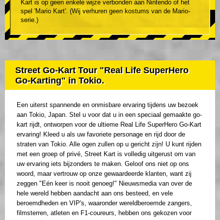
Kart is op geen enkele wijze verbonden aan Nintendo of het
spel 'Mario Kart'. (Wij verhuren geen kostums van de Mario-
serie.)
Street Go-Kart Tour "Real Life SuperHero
Go-Karting" in Tokio.
Een uiterst spannende en onmisbare ervaring tijdens uw bezoek
aan Tokio, Japan. Stel u voor dat u in een speciaal gemaakte go-
kart rijdt, ontworpen voor de ultieme Real Life SuperHero Go-Kart
ervaring! Kleed u als uw favoriete personage en rijd door de
straten van Tokio. Alle ogen zullen op u gericht zijn! U kunt rijden
met een groep of privé, Street Kart is volledig uitgerust om van
uw ervaring iets bijzonders te maken. Geloof ons niet op ons
woord, maar vertrouw op onze gewaardeerde klanten, want zij
zeggen "Eén keer is nooit genoeg!" Nieuwsmedia van over de
hele wereld hebben aandacht aan ons besteed, en vele
beroemdheden en VIP's, waaronder wereldberoemde zangers,
filmsterren, atleten en F1-coureurs, hebben ons gekozen voor