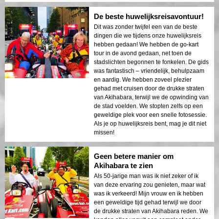
De beste huwelijksreisavontuur!
Dit was zonder twijfel een van de beste
dingen die we tijdens onze huwelijksreis
hebben gedaan! We hebben de go-kart
tour in de avond gedaan, net toen de
stadslichten begonnen te fonkelen. De gids
was fantastisch – vriendelijk, behulpzaam
en aardig. We hebben zoveel plezier
gehad met cruisen door de drukke straten
van Akihabara, terwijl we de opwinding van
de stad voelden. We stopten zelfs op een
geweldige plek voor een snelle fotosessie.
Als je op huwelijksreis bent, mag je dit niet
missen!
Geen betere manier om
Akihabara te zien
Als 50-jarige man was ik niet zeker of ik
van deze ervaring zou genieten, maar wat
was ik verkeerd! Mijn vrouw en ik hebben
een geweldige tijd gehad terwijl we door
de drukke straten van Akihabara reden. We