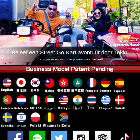
Bedrijf
Reserveren
Vestiging Wijzigen
Tokio Shinagawa
Tokio Akihabara#1
Tokio Akihabara#2
Tokio Shibuya
Tokio Shibuya Annex
Tokio Baai
Beleef een Street Go-Kart avontuur door Tokio!
Tokio Asakusa
Osaka
Een unieke ervaring die je nooit meer loslaat!
Okinawa