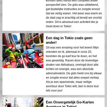
konden alles vanuit een compleet ander
perspectief zien. De gids was uitstekend,
gaf duidelijke instructies en zorgde ervoor
dat we veilig waren. Het weer was warm en
de stad zag er prachtig uit terwijl we voorbij
reden. Dit is absoluut een activiteit die je
moet doen in Tokio!
Een dag in Tokio zoals geen
ander!
Dit was een ervaring voor het leven! Mijn
vrienden en ik, allemaal in onze 20,
besloten de go-kart tour te doen, en het
was geweldig. Racen door de levendige
straten van Akihabara, omringd door alle
lichten en energie, was een absolute
adrenalinekick. De gids hield ons bij elkaar
en zorgde ervoor dat alles soepel verliep.
Als je een spannende, maar veilige
avontuur door Tokio wilt, dan is deze tour
iets voor jou!
Een Onvergetelijk Go-Karten
Avontuur in Tokio!