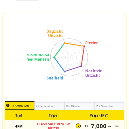
8 / Augustus
9 / September
10 / Oktober
11 / November
Tijd
Type
Prijs (JPY)
FLASH SALE REVIEW
7,000 ~
4PM
JPY
/pax
¥
PRICE!