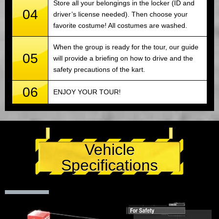
Store all your belongings in the locker (ID and
04
driver’s license needed). Then choose your
favorite costume! All costumes are washed.
When the group is ready for the tour, our guide
05
will provide a briefing on how to drive and the
safety precautions of the kart.
06
ENJOY YOUR TOUR!
Vehicle
Specifications