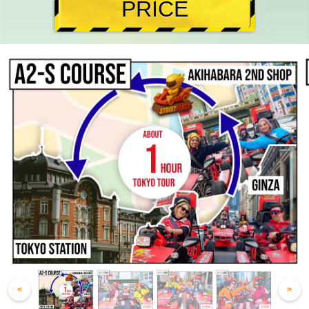
PRICE
<
>