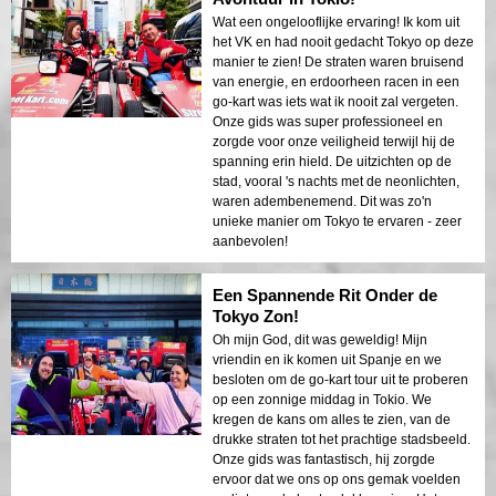
Wat een ongelooflijke ervaring! Ik kom uit
het VK en had nooit gedacht Tokyo op deze
manier te zien! De straten waren bruisend
van energie, en erdoorheen racen in een
go-kart was iets wat ik nooit zal vergeten.
Onze gids was super professioneel en
zorgde voor onze veiligheid terwijl hij de
spanning erin hield. De uitzichten op de
stad, vooral 's nachts met de neonlichten,
waren adembenemend. Dit was zo'n
unieke manier om Tokyo te ervaren - zeer
aanbevolen!
Een Spannende Rit Onder de
Tokyo Zon!
Oh mijn God, dit was geweldig! Mijn
vriendin en ik komen uit Spanje en we
besloten om de go-kart tour uit te proberen
op een zonnige middag in Tokio. We
kregen de kans om alles te zien, van de
drukke straten tot het prachtige stadsbeeld.
Onze gids was fantastisch, hij zorgde
ervoor dat we ons op ons gemak voelden