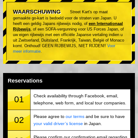
WAARSCHUWING
Street Kart's op maat
gemaakte go-kart is bedoeld voor de straten van Japan. U
heeft een geldig Japans rijbewijs nodig, of
een Internationaal
Rijbewijs
, of een SOFA-vergunning voor US Forces Japan, of
uw eigen rijbewijs met een officiële Japanse vertaling indien u
uit Zwitserland, Duitsland, Frankrijk, Taiwan, België of Monaco
komt. Onthoud! GEEN RIJBEWIJS, NIET RIJDEN!!
Voor
meer informatie
.
Reservations
Check availability through Facebook, email,
01
telephone, web form, and local tour companies.
Please agree to
our terms
and be sure to have
02
your valid driver’s license
in Japan.
Please confirm our confirmation email regarding