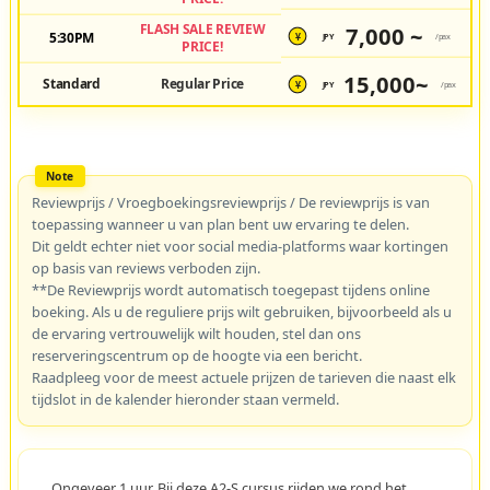
FLASH SALE REVIEW
7,000 ~
5:30PM
JPY
/pax
¥
PRICE!
15,000~
Standard
Regular Price
JPY
/pax
¥
Reviewprijs / Vroegboekingsreviewprijs / De reviewprijs is van
toepassing wanneer u van plan bent uw ervaring te delen.
Dit geldt echter niet voor social media-platforms waar kortingen
op basis van reviews verboden zijn.
**De Reviewprijs wordt automatisch toegepast tijdens online
boeking. Als u de reguliere prijs wilt gebruiken, bijvoorbeeld als u
de ervaring vertrouwelijk wilt houden, stel dan ons
reserveringscentrum op de hoogte via een bericht.
Raadpleeg voor de meest actuele prijzen de tarieven die naast elk
tijdslot in de kalender hieronder staan vermeld.
Ongeveer 1 uur. Bij deze A2-S cursus rijden we rond het