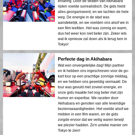
ervaring. Door de straten van Akihabara
rijden voelde surrealistisch. De gids hield
alles georganiseerd, en we lachten de hele
weg. De energie in de stad was
aanstekelijk, en we voelden ons alsof we in
een film leefden. Het was zonnig en warm,
dus het weer kon niet beter zijn. Zeker iets
wat ik opnieuw zal doen als ik terug ben in
Tokyo!
Perfecte dag in Akihabara
Wat een onvergetelijke dag! Mijn partner
en ik hebben ons ingeschreven voor de go-
kart tour op een prachtige zonnige middag,
en we hebben ons geweldig vermaakt. De
tour was gevuld met zoveel energie, en
onze gids maakte het nog beter met zijn
humor en expertise. We raceten door
Akihabara en genoten van alle levendige
bezienswaardigheden. Het voelde alsof we
midden in een film waren, en de gids
zorgde ervoor dat we veilig waren terwijl
we plezier hadden. Zo'n unieke manier om
Tokyo te zien!