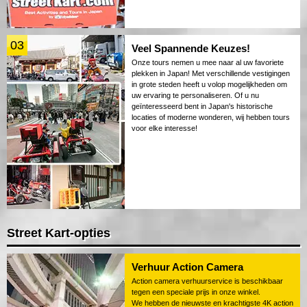
03
Veel Spannende Keuzes!
Onze tours nemen u mee naar al uw favoriete
plekken in Japan! Met verschillende vestigingen
in grote steden heeft u volop mogelijkheden om
uw ervaring te personaliseren. Of u nu
geïnteresseerd bent in Japan's historische
locaties of moderne wonderen, wij hebben tours
voor elke interesse!
Street Kart-opties
Verhuur Action Camera
Action camera verhuurservice is beschikbaar
tegen een speciale prijs in onze winkel.
We hebben de nieuwste en krachtigste 4K action