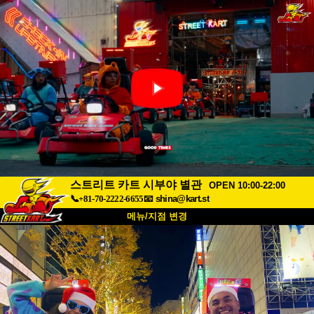
스트리트 카트 시부야 별관
OPEN 10:00-22:00
📞+81-70-2222-6655
📧
shina@kart.st
메뉴/지점 변경
최상단
소개
사양
가격
접근성
고객 리뷰
자주 묻는 질문