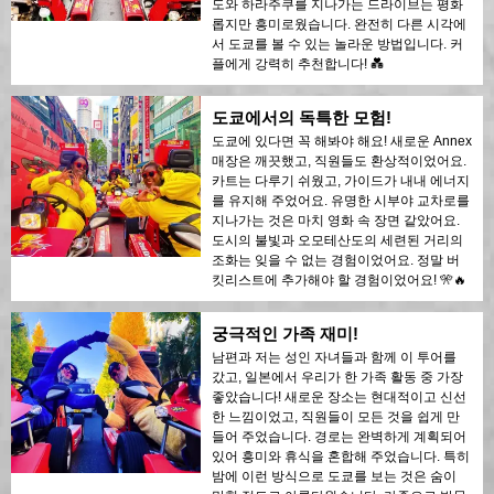
도와 하라주쿠를 지나가는 드라이브는 평화
롭지만 흥미로웠습니다. 완전히 다른 시각에
서 도쿄를 볼 수 있는 놀라운 방법입니다. 커
플에게 강력히 추천합니다! 💑
도쿄에서의 독특한 모험!
도쿄에 있다면 꼭 해봐야 해요! 새로운 Annex
매장은 깨끗했고, 직원들도 환상적이었어요.
카트는 다루기 쉬웠고, 가이드가 내내 에너지
를 유지해 주었어요. 유명한 시부야 교차로를
지나가는 것은 마치 영화 속 장면 같았어요.
도시의 불빛과 오모테산도의 세련된 거리의
조화는 잊을 수 없는 경험이었어요. 정말 버
킷리스트에 추가해야 할 경험이었어요! 🎌🔥
궁극적인 가족 재미!
남편과 저는 성인 자녀들과 함께 이 투어를
갔고, 일본에서 우리가 한 가족 활동 중 가장
좋았습니다! 새로운 장소는 현대적이고 신선
한 느낌이었고, 직원들이 모든 것을 쉽게 만
들어 주었습니다. 경로는 완벽하게 계획되어
있어 흥미와 휴식을 혼합해 주었습니다. 특히
밤에 이런 방식으로 도쿄를 보는 것은 숨이