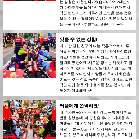
는 경험은 비현실적이었습니다! 오모테산도
와 하라주쿠를 돌아다니며 네온사인과 역사
적인 랜드마크가 어우러진 모습을 보는 것은
잊을 수 없는 경험이었습니다. 일본을 방문하
는 누구에게나 추천하고 싶습니다! 🚗✨
잊을 수 없는 경험!
내 가장 친한 친구와 나는 즉흥적으로 이 투
어를 예약했는데, 우리 여행의 하이라이트였
어요! 카트는 운전하기 쉬웠고, 가이드도 정
말 재미있었어요. 새로운 장소는 깨끗하고 잘
정리되어 있어서 체크인도 매끄러웠어요. 하
라주쿠를 지나면서 사람들이 우리에게 손을
흔드는 것은 정말 독특한 경험이었어요. 일반
적인 관광 활동 외에 뭔가를 찾고 있다면, 이
투어가 완벽해요! 🌟
커플에게 완벽해요!
내 여자친구와 저는 재미있고 독특한 데이트
밤을 원했는데, 이 경험은 우리의 기대를 초
과했습니다! 시부야의 네온 불빛은 우리가 지
나갈 때 눈부셨고, 가이드가 내내 편안하게
느낄 수 있도록 배려해 주었습니다. 오모테산