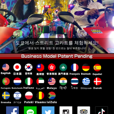
회사 정보
예약
지점 변경
도쿄 시나가와 #1
도쿄 아키하바라#1
도쿄 아키하바라#2
도쿄 시부야
도쿄 시부야 애넥스
도쿄 베이
도쿄에서 스트리트 고카트를 체험하세요!
도쿄 아사쿠사
오사카
평생 잊지 못할 경험! 한 번으로는 절대 부족합니다!
오키나와