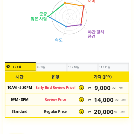
8 / 8월
9 / 9월
10 / 10월
11 / 11월
시간
유형
가격 (JPY)
9,000 ~
10AM - 5:30PM
Early Bird Review Price!
JPY
/pax
¥
14,000 ~
6PM - 8PM
Review Price
JPY
/pax
¥
20,000~
Standard
Regular Price
JPY
/pax
¥