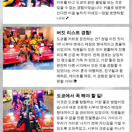
카트를 타고 도쿄의 밝은 불빛을 보는 것은
잊을 수 없는 경험이었습니다. 커플로 방문하
신다면 이걸 놓치지 마세요—정말 로맨틱합
니다! 💕
버킷 리스트 경험!
도쿄를 카트로 운전하는 건? 정말 미친 짓이
야! 시부야 앤넥스 매장은 현대적이고 효율적
이었으며, 직원들이 모든 것이 원활하게 진행
되도록 신경 써 주었어. 전체 경로는 상징적
인 명소들로 가득 차 있었고, 가장 좋은 점은
완전히 다른 시각에서 모든 것을 경험할 수
있었다는 거야. 혼자 여행하든, 친구들과 함
께하든, 데이트를 하든, 이 경험은 절대 잊지
못할 거야! 🌍
도쿄에서 꼭 해야 할 일!
이것은 도쿄를 탐험하는 가장 좋은 방법이었
습니다! 새로 오픈한 시부야 앤넥스 매장은
현대적이고 잘 관리되어 있었으며, 직원들은
믿을 수 없을 만큼 친절했습니다. 가이드가
우리가 거리로 나가기 전에 자신감을 가질 수
있도록 도와주었고, 시부야 크로싱을 지나가