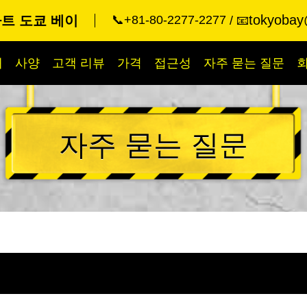
tokyobay
트 도쿄 베이
📞+81-80-2277-2277
📧
개
사양
고객 리뷰
가격
접근성
자주 묻는 질문
자주 묻는 질문