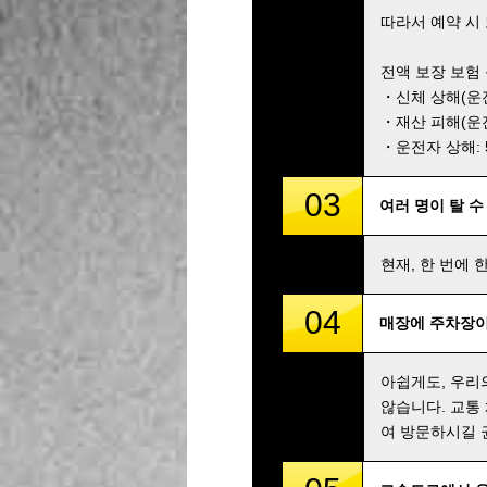
따라서 예약 시
전액 보장 보험
・신체 상해(운전자
・재산 피해(운전자
・운전자 상해: 5,
03
여러 명이 탈 수
현재, 한 번에 
04
매장에 주차장이
아쉽게도, 우리
않습니다. 교통
여 방문하시길 