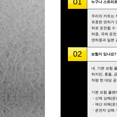
01
누구나 스트리트
우리의 카트는 
유효한 면허가 
허로 운전할 수
허증, 국제 운전
면허증과 일본 
02
보험이 있나요?
네. 기본 보험
하지만, 충돌,
차량 한 대당 공
기본 보험 플랜
・신체 상해(운전자
・재산 피해(운전자
・운전자 상해: 5,