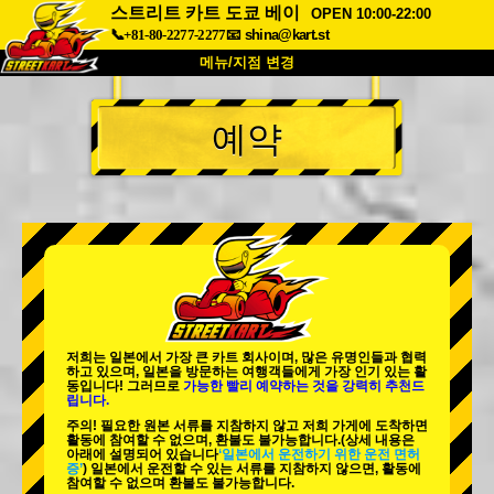
스트리트 카트 도쿄 베이
OPEN 10:00-22:00
📞+81-80-2277-2277
📧
shina@kart.st
메뉴/지점 변경
최상단
예약
소개
사양
가격
접근성
고객 리뷰
자주 묻는 질문
회사 정보
예약
지점 변경
도쿄 시나가와 #1
도쿄 아키하바라#1
도쿄 아키하바라#2
도쿄 시부야
저희는 일본에서 가장 큰 카트 회사이며,
많은 유명인
들과 협력
도쿄 시부야 애넥스
도쿄 베이
하고 있으며, 일본을 방문하는 여행객들에게
가장 인기 있는 활
동
입니다! 그러므로
가능한 빨리 예약하는 것을 강력히 추천드
립니다.
도쿄 아사쿠사
오사카
주의! 필요한 원본 서류를 지참하지 않고 저희 가게에 도착하면
활동에 참여할 수 없으며, 환불도 불가능합니다.
(상세 내용은
오키나와
아래에 설명되어 있습니다
‘일본에서 운전하기 위한 운전 면허
증’
) 일본에서 운전할 수 있는 서류를 지참하지 않으면, 활동에
참여할 수 없으며 환불도 불가능합니다.