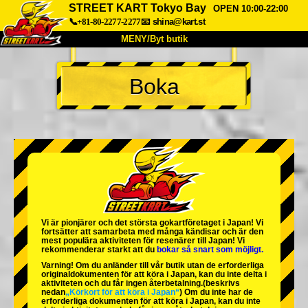
STREET KART Tokyo Bay
OPEN 10:00-22:00
📞+81-80-2277-2277
📧
shina@kart.st
MENY/Byt butik
HEM
Boka
Om oss
Specifikationer
Pris
Hitta hit
Röster
FAQ
Företag
Boka
Byt butik
Tokyo Shinagawa
Tokyo Akihabara#1
Tokyo Akihabara#2
Tokyo Shibuya
Vi är
pionjärer
och
det största gokartföretaget
i Japan! Vi
Tokyo Shibuya Annex
Tokyo Bay
fortsätter att samarbeta med
många kändisar
och är
den
mest populära aktiviteten
för resenärer till Japan! Vi
rekommenderar starkt att du
bokar så snart som möjligt.
Tokyo Asakusa
Osaka
Varning! Om du anländer till vår butik utan de erforderliga
originaldokumenten för att köra i Japan, kan du inte delta i
Okinawa
aktiviteten och du får ingen återbetalning.
(beskrivs
nedan
„Körkort för att köra i Japan“
) Om du inte har de
erforderliga dokumenten för att köra i Japan, kan du inte