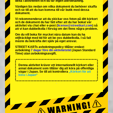
delta i aktiviteten och du får ingen återbetalning.
Vänligen läs nedan om vilka dokument du behöver skaffa
och se till att du kan komma till vår butik med dessa
dokument.
Vi rekommenderar att du skickar oss foton på ditt körkort
och de dokument du har fått efter att du har bokat vår
aktivitet via chat eller e-post (
license@streetkart.com
) så
att vi kan dubbelkolla i förväg om det finns några problem.
Om du vill boka för mycket nära datum kan du ha
otillräckligt med tid för att be oss dubbelkolla. I så fall
måste du bekräfta det själv på eget ansvar.
STREET KARTs avbokningspolicy tillåter endast
avbokning
7 dagar före din aktivitetstid
(Japan Standard
Time) utan avbokningsavgift.
Denna aktivitet kräver ett internationellt körkort eller
annat dokument som tillåter dig att köra på offentliga
vägar i Japan. Se till att kontrollera
„Körkort för att
köra i Japan“