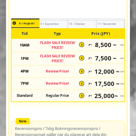
8 / Augusti
9 / September
10 / Oktober
11 / November
Tid
Typ
Pris (JPY)
FLASH SALE REVIEW
8,500 ~
10AM
JPY
/pax
¥
PRICE!
FLASH SALE REVIEW
7,500 ~
1PM
JPY
/pax
¥
PRICE!
12,000 ~
4PM
Review Price!
JPY
/pax
¥
17,500 ~
7PM
Review Price!
JPY
/pax
¥
25,000~
Standard
Regular Price
JPY
/pax
¥
Recensionspris / Tidig Bokningsrecensionspris /
Recensionspriset gäller när du planerar att dela din