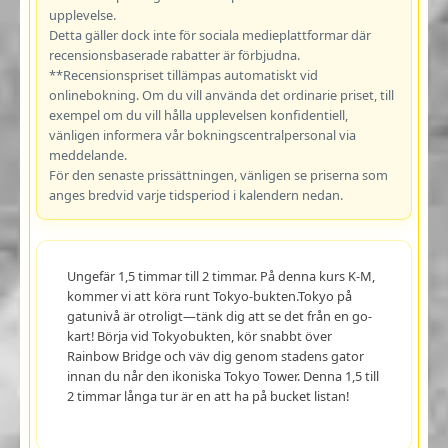
upplevelse.
Detta gäller dock inte för sociala medieplattformar där
recensionsbaserade rabatter är förbjudna.
**Recensionspriset tillämpas automatiskt vid
onlinebokning. Om du vill använda det ordinarie priset, till
exempel om du vill hålla upplevelsen konfidentiell,
vänligen informera vår bokningscentralpersonal via
meddelande.
För den senaste prissättningen, vänligen se priserna som
anges bredvid varje tidsperiod i kalendern nedan.
Ungefär 1,5 timmar till 2 timmar. På denna kurs K-M,
kommer vi att köra runt Tokyo-bukten.Tokyo på
gatunivå är otroligt—tänk dig att se det från en go-
kart! Börja vid Tokyobukten, kör snabbt över
Rainbow Bridge och väv dig genom stadens gator
innan du når den ikoniska Tokyo Tower. Denna 1,5 till
2 timmar långa tur är en att ha på bucket listan!