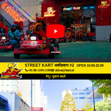
STREET KART अकीहबारा #2
OPEN 10:00-22:00
📞+81-80-1199-1199
📧
shina@kart.st
मेनू / दुकान बदलें
TOP
हमारे बारे में
विशेषताएँ
कीमत
पहुंच
वॉयस
FAQ