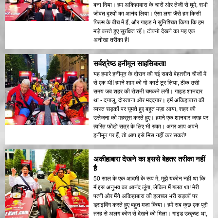
बना दिया। हम अकिहाबारा के चारों ओर तेजी से घूमे, सभी
जीवंत दृश्यों का आनंद लिया। ऐसा लगा जैसे हम किसी
फिल्म के बीच में हैं, और गाइड ने सुनिश्चित किया कि हम
मज़े करते हुए सुरक्षित रहें। टोक्यो देखने का यह एक
अनोखा तरीका है!
सर्वश्रेष्ठ हनीमून साहसिकता!
यह हमारे हनीमून के दौरान की गई सबसे बेहतरीन चीजों में
से एक थी! हमने शाम को गो-कार्ट टूर लिया, ठीक उसी
समय जब शहर की रोशनी चमकने लगी। गाइड शानदार
था - दयालु, दोस्ताना और मददगार। हमें अकिहाबारा की
व्यस्त सड़कों पर घूमते हुए बहुत मज़ा आया, शहर की
उत्तेजना को महसूस करते हुए। हमने एक शानदार जगह पर
त्वरित फोटो सत्र के लिए भी रुका। अगर आप अपने
हनीमून पर हैं, तो आप इसे मिस नहीं कर सकते!
अकीहाबारा देखने का इससे बेहतर तरीका नहीं
है
50 साल के एक आदमी के रूप में, मुझे यकीन नहीं था कि
मैं इस अनुभव का आनंद लूंगा, लेकिन मैं गलत था! मेरी
पत्नी और मैंने अकिहाबारा की हलचल भरी सड़कों पर
ड्राइविंग करते हुए बहुत मज़ा किया। हमें सब कुछ एक पूरी
तरह से अलग कोण से देखने को मिला। गाइड उत्कृष्ट था,