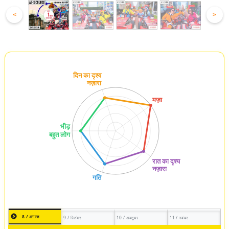
<
>
8 / अगस्त
9 / सितंबर
10 / अक्टूबर
11 / नवंबर