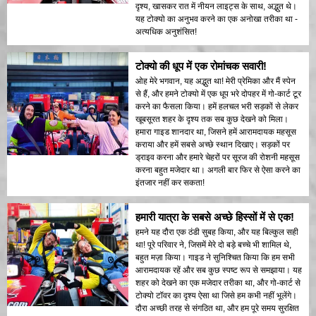
दृश्य, खासकर रात में नीयन लाइट्स के साथ, अद्भुत थे।
यह टोक्यो का अनुभव करने का एक अनोखा तरीका था -
अत्यधिक अनुशंसित!
टोक्यो की धूप में एक रोमांचक सवारी!
ओह मेरे भगवान, यह अद्भुत था! मेरी प्रेमिका और मैं स्पेन
से हैं, और हमने टोक्यो में एक धूप भरे दोपहर में गो-कार्ट टूर
करने का फैसला किया। हमें हलचल भरी सड़कों से लेकर
खूबसूरत शहर के दृश्य तक सब कुछ देखने को मिला।
हमारा गाइड शानदार था, जिसने हमें आरामदायक महसूस
कराया और हमें सबसे अच्छे स्थान दिखाए। सड़कों पर
ड्राइव करना और हमारे चेहरों पर सूरज की रोशनी महसूस
करना बहुत मजेदार था। अगली बार फिर से ऐसा करने का
इंतजार नहीं कर सकता!
हमारी यात्रा के सबसे अच्छे हिस्सों में से एक!
हमने यह दौरा एक ठंडी सुबह किया, और यह बिल्कुल सही
था! पूरे परिवार ने, जिसमें मेरे दो बड़े बच्चे भी शामिल थे,
बहुत मज़ा किया। गाइड ने सुनिश्चित किया कि हम सभी
आरामदायक रहें और सब कुछ स्पष्ट रूप से समझाया। यह
शहर को देखने का एक मजेदार तरीका था, और गो-कार्ट से
टोक्यो टॉवर का दृश्य ऐसा था जिसे हम कभी नहीं भूलेंगे।
दौरा अच्छी तरह से संगठित था, और हम पूरे समय सुरक्षित