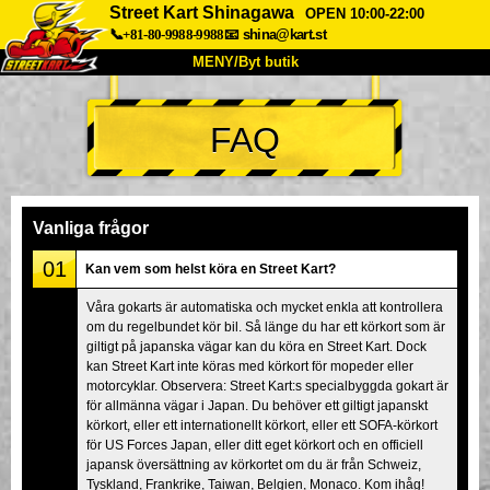
Street Kart Shinagawa
OPEN 10:00-22:00
📞+81-80-9988-9988
📧
shina@kart.st
MENY/Byt butik
HEM
FAQ
Om oss
Specifikationer
Pris
Hitta hit
Röster
FAQ
Företag
Boka
Vanliga frågor
Byt butik
01
Kan vem som helst köra en Street Kart?
Tokyo Shinagawa
Tokyo Akihabara#1
Våra gokarts är automatiska och mycket enkla att kontrollera
om du regelbundet kör bil. Så länge du har ett körkort som är
Tokyo Akihabara#2
Tokyo Shibuya
giltigt på japanska vägar kan du köra en Street Kart. Dock
Tokyo Shibuya Annex
Tokyo Bay
kan Street Kart inte köras med körkort för mopeder eller
motorcyklar. Observera: Street Kart:s specialbyggda gokart är
Tokyo Asakusa
Osaka
för allmänna vägar i Japan. Du behöver ett giltigt japanskt
körkort, eller ett internationellt körkort, eller ett SOFA-körkort
Okinawa
för US Forces Japan, eller ditt eget körkort och en officiell
japansk översättning av körkortet om du är från Schweiz,
Tyskland, Frankrike, Taiwan, Belgien, Monaco. Kom ihåg!