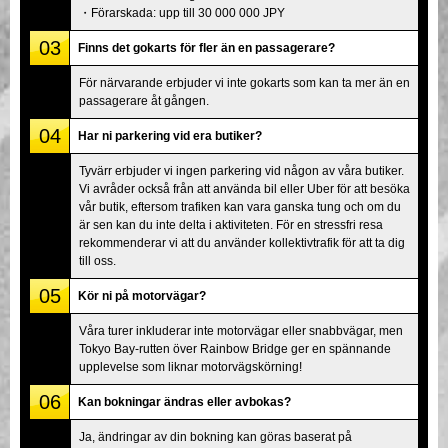
・Förarskada: upp till 30 000 000 JPY
03
Finns det gokarts för fler än en passagerare?
För närvarande erbjuder vi inte gokarts som kan ta mer än en
passagerare åt gången.
04
Har ni parkering vid era butiker?
Tyvärr erbjuder vi ingen parkering vid någon av våra butiker.
Vi avråder också från att använda bil eller Uber för att besöka
vår butik, eftersom trafiken kan vara ganska tung och om du
är sen kan du inte delta i aktiviteten. För en stressfri resa
rekommenderar vi att du använder kollektivtrafik för att ta dig
till oss.
05
Kör ni på motorvägar?
Våra turer inkluderar inte motorvägar eller snabbvägar, men
Tokyo Bay-rutten över Rainbow Bridge ger en spännande
upplevelse som liknar motorvägskörning!
06
Kan bokningar ändras eller avbokas?
Ja, ändringar av din bokning kan göras baserat på