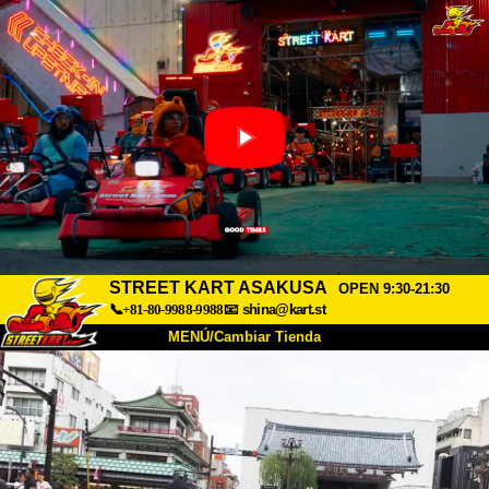
STREET KART ASAKUSA
OPEN 9:30-21:30
📞+81-80-9988-9988
📧
shina@kart.st
MENÚ/Cambiar Tienda
INICIO
Acerca de
Especificaciones
Precios
Acceso
Testimonios
Preguntas Frecuentes