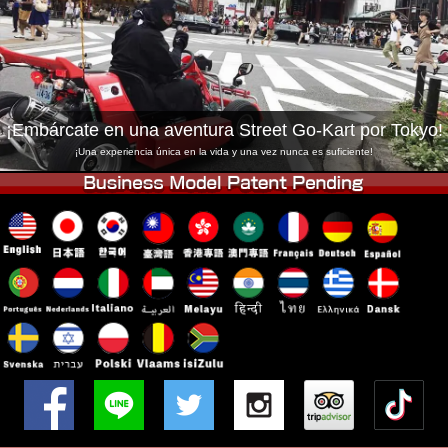
Empresa
Reservas
Cambiar Tienda
Tokyo Shinagawa
Tokyo Akihabara#1
Tokyo Akihabara#2
Tokyo Shibuya
¡Embárcate en una aventura Street Go-Kart por Tokyo!
Tokyo Shibuya Annex
Tokyo Bay
¡Una experiencia única en la vida y una vez nunca es suficiente!
Tokyo Asakusa
Osaka
Okinawa