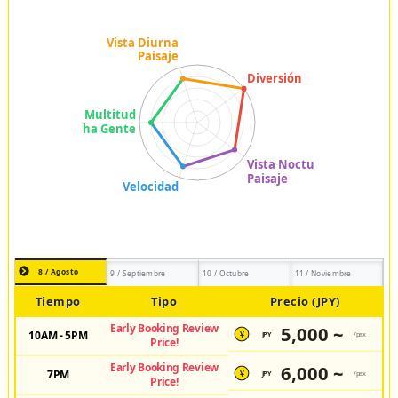
8 / Agosto
9 / Septiembre
10 / Octubre
11 / Noviembre
Tiempo
Tipo
Precio (JPY)
Early Booking Review
5,000 ~
10AM - 5PM
JPY
/pax
¥
Price!
Early Booking Review
6,000 ~
7PM
JPY
/pax
¥
Price!