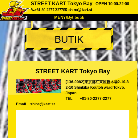
STREET KART Tokyo Bay
OPEN 10:00-22:00
📞+81-80-2277-2277
📧
shina@kart.st
MENY/Byt butik
HEM
BUTIK
Om oss
Specifikationer
Pris
Hitta hit
Röster
FAQ
Företag
Boka
STREET KART Tokyo Bay
Byt butik
[136-0082]東京都江東区新木場2-10-8
Tokyo Shinagawa
Tokyo Akihabara#1
2-10 Shinkiba Koutoh ward Tokyo,
Tokyo Akihabara#2
Tokyo Shibuya
Japan
TEL
+81-80-2277-2277
Tokyo Shibuya Annex
Tokyo Bay
Email
shina@kart.st
Tokyo Asakusa
Osaka
Okinawa