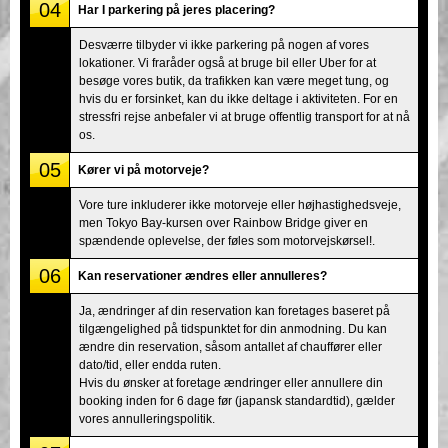
04
Har I parkering på jeres placering?
Desværre tilbyder vi ikke parkering på nogen af vores
lokationer. Vi fraråder også at bruge bil eller Uber for at
besøge vores butik, da trafikken kan være meget tung, og
hvis du er forsinket, kan du ikke deltage i aktiviteten. For en
stressfri rejse anbefaler vi at bruge offentlig transport for at nå
os.
05
Kører vi på motorveje?
Vore ture inkluderer ikke motorveje eller højhastighedsveje,
men Tokyo Bay-kursen over Rainbow Bridge giver en
spændende oplevelse, der føles som motorvejskørsel!.
06
Kan reservationer ændres eller annulleres?
Ja, ændringer af din reservation kan foretages baseret på
tilgængelighed på tidspunktet for din anmodning. Du kan
ændre din reservation, såsom antallet af chauffører eller
dato/tid, eller endda ruten.
Hvis du ønsker at foretage ændringer eller annullere din
booking inden for 6 dage før (japansk standardtid), gælder
vores annulleringspolitik.