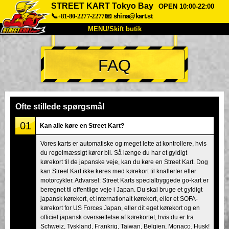
STREET KART Tokyo Bay
OPEN 10:00-22:00
📞+81-80-2277-2277
📧
shina@kart.st
MENU/Skift butik
TOP
FAQ
Om
Specifikationer
Pris
Adgang
Stemme
FAQ
Virksomhed
Booking
Ofte stillede spørgsmål
Skift butik
01
Kan alle køre en Street Kart?
Tokyo Shinagawa
Tokyo Akihabara#1
Vores karts er automatiske og meget lette at kontrollere, hvis
du regelmæssigt kører bil. Så længe du har et gyldigt
Tokyo Akihabara#2
Tokyo Shibuya
kørekort til de japanske veje, kan du køre en Street Kart. Dog
Tokyo Shibuya Annex
Tokyo Bay
kan Street Kart ikke køres med kørekort til knallerter eller
motorcykler. Advarsel: Street Karts specialbyggede go-kart er
Tokyo Asakusa
Osaka
beregnet til offentlige veje i Japan. Du skal bruge et gyldigt
japansk kørekort, et internationalt kørekort, eller et SOFA-
Okinawa
kørekort for US Forces Japan, eller dit eget kørekort og en
officiel japansk oversættelse af kørekortet, hvis du er fra
Schweiz, Tyskland, Frankrig, Taiwan, Belgien, Monaco. Husk!