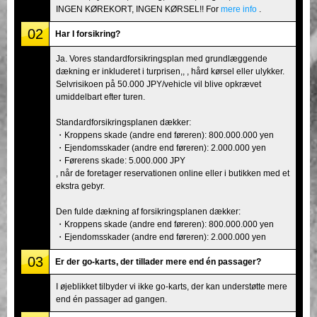
INGEN KØREKORT, INGEN KØRSEL!! For
mere info
.
02
Har I forsikring?
Ja. Vores standardforsikringsplan med grundlæggende
dækning er inkluderet i turprisen,, , hård kørsel eller ulykker.
Selvrisikoen på 50.000 JPY/vehicle vil blive opkrævet
umiddelbart efter turen.
Standardforsikringsplanen dækker:
・Kroppens skade (andre end føreren): 800.000.000 yen
・Ejendomsskader (andre end føreren): 2.000.000 yen
・Førerens skade: 5.000.000 JPY
, når de foretager reservationen online eller i butikken med et
ekstra gebyr.
Den fulde dækning af forsikringsplanen dækker:
・Kroppens skade (andre end føreren): 800.000.000 yen
・Ejendomsskader (andre end føreren): 2.000.000 yen
03
Er der go-karts, der tillader mere end én passager?
I øjeblikket tilbyder vi ikke go-karts, der kan understøtte mere
end én passager ad gangen.