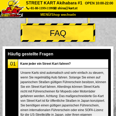
STREET KART Akihabara #1
OPEN 10:00-22:00
📞+81-80-1199-1199
📧
shina@kart.st
MENÜ/Shop wechseln
START
FAQ
Über uns
Spezifikationen
Preise
Anfahrt
Bewertungen
FAQ
Unternehmen
Buchung
Häufig gestellte Fragen
Shop wechseln
01
Kann jeder ein Street Kart fahren?
Tokio Shinagawa
Tokio Akihabara#1
Unsere Karts sind automatisch und sehr einfach zu steuern,
wenn Sie regelmäßig Auto fahren. Solange Sie einen auf
Tokio Akihabara#2
Tokio Shibuya
japanischen Straßen gültigen Führerschein besitzen, können
Tokio Shibuya Annex
Tokio Bucht
Sie ein Street Kart fahren. Allerdings können Street Karts
nicht mit Führerscheinen für Mopeds oder Motorräder
Tokio Asakusa
Osaka
gefahren werden. Achtung: Das maßgeschneiderte Go-Kart
von Street Kart ist für öffentliche Straßen in Japan konzipiert.
Okinawa
Sie benötigen einen gültigen japanischen Führerschein,
einen internationalen Führerschein oder eine SOFA-Lizenz
für die US-Streitkräfte in Japan, oder Ihren eigenen