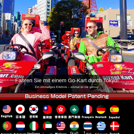
Unternehmen
Buchung
Shop wechseln
Tokio Shinagawa
Tokio Akihabara#1
Tokio Akihabara#2
Tokio Shibuya
Tokio Shibuya Annex
Tokio Bucht
Tokio Asakusa
Osaka
Okinawa
Fahren Sie mit einem Go-Kart durch Tokyo!
Ein einmaliges Erlebnis – einmal ist nie genug!