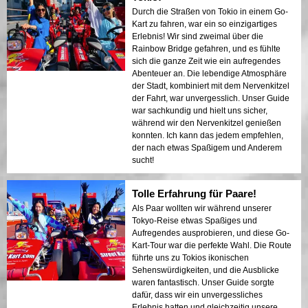
Durch die Straßen von Tokio in einem Go-
Kart zu fahren, war ein so einzigartiges
Erlebnis! Wir sind zweimal über die
Rainbow Bridge gefahren, und es fühlte
sich die ganze Zeit wie ein aufregendes
Abenteuer an. Die lebendige Atmosphäre
der Stadt, kombiniert mit dem Nervenkitzel
der Fahrt, war unvergesslich. Unser Guide
war sachkundig und hielt uns sicher,
während wir den Nervenkitzel genießen
konnten. Ich kann das jedem empfehlen,
der nach etwas Spaßigem und Anderem
sucht!
Tolle Erfahrung für Paare!
Als Paar wollten wir während unserer
Tokyo-Reise etwas Spaßiges und
Aufregendes ausprobieren, und diese Go-
Kart-Tour war die perfekte Wahl. Die Route
führte uns zu Tokios ikonischen
Sehenswürdigkeiten, und die Ausblicke
waren fantastisch. Unser Guide sorgte
dafür, dass wir ein unvergessliches
Erlebnis hatten und gleichzeitig unsere