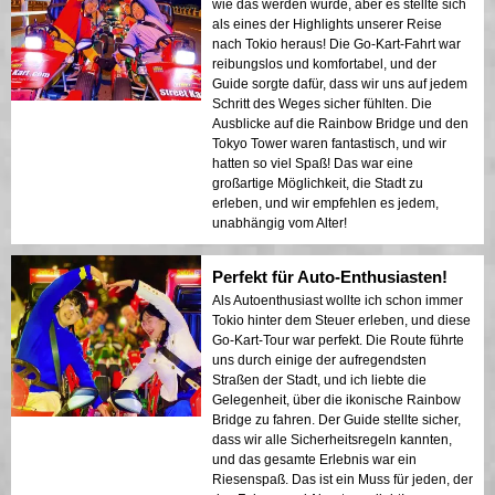
wie das werden würde, aber es stellte sich
als eines der Highlights unserer Reise
nach Tokio heraus! Die Go-Kart-Fahrt war
reibungslos und komfortabel, und der
Guide sorgte dafür, dass wir uns auf jedem
Schritt des Weges sicher fühlten. Die
Ausblicke auf die Rainbow Bridge und den
Tokyo Tower waren fantastisch, und wir
hatten so viel Spaß! Das war eine
großartige Möglichkeit, die Stadt zu
erleben, und wir empfehlen es jedem,
unabhängig vom Alter!
Perfekt für Auto-Enthusiasten!
Als Autoenthusiast wollte ich schon immer
Tokio hinter dem Steuer erleben, und diese
Go-Kart-Tour war perfekt. Die Route führte
uns durch einige der aufregendsten
Straßen der Stadt, und ich liebte die
Gelegenheit, über die ikonische Rainbow
Bridge zu fahren. Der Guide stellte sicher,
dass wir alle Sicherheitsregeln kannten,
und das gesamte Erlebnis war ein
Riesenspaß. Das ist ein Muss für jeden, der