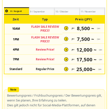
8 / August
9 / September
10 / Oktober
11 / November
Zeit
Typ
Preis (JPY)
FLASH SALE REVIEW
8,500 ~
10AM
JPY
/pax
¥
PRICE!
FLASH SALE REVIEW
7,500 ~
1PM
JPY
/pax
¥
PRICE!
12,000 ~
4PM
Review Price!
JPY
/pax
¥
17,500 ~
7PM
Review Price!
JPY
/pax
¥
25,000~
Standard
Regular Price
JPY
/pax
¥
Bewertungspreis / Frühbuchungspreis / Der Bewertungspreis gilt,
wenn Sie planen, Ihre Erfahrung zu teilen.
Dies gilt jedoch nicht für Social-Media-Plattformen, auf denen