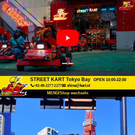
STREET KART Tokyo Bay
OPEN 10:00-22:00
📞+81-80-2277-2277
📧
shina@kart.st
MENÜ/Shop wechseln
START
Über uns
Spezifikationen
Preise
Anfahrt
Bewertungen
FAQ