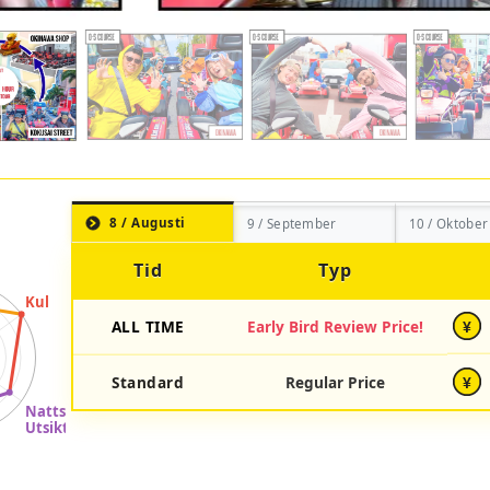
8 / Augusti
9 / September
10 / Oktober
Tid
Typ
ALL TIME
Early Bird Review Price!
¥
Standard
Regular Price
¥