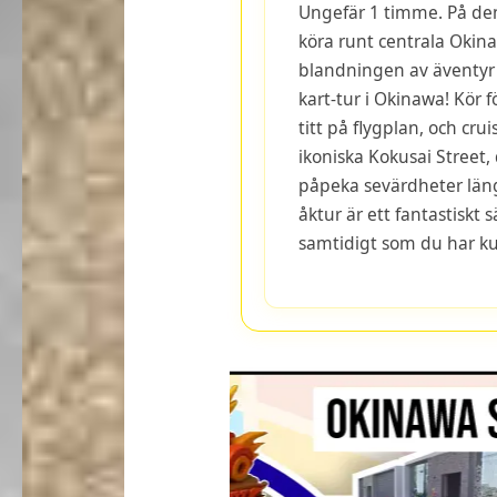
Ungefär 1 timme. På den
köra runt centrala Okin
blandningen av äventyr
kart-tur i Okinawa! Kör f
titt på flygplan, och c
ikoniska Kokusai Street
påpeka sevärdheter län
åktur är ett fantastiskt 
samtidigt som du har ku