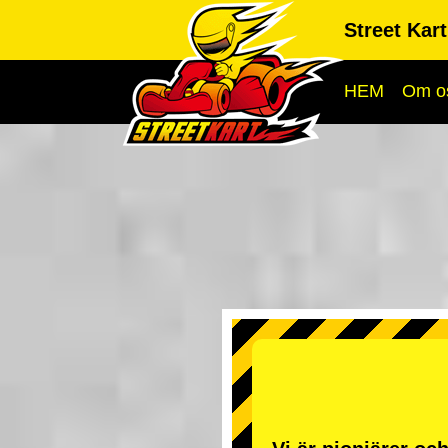
Street Kar
HEM
Om o