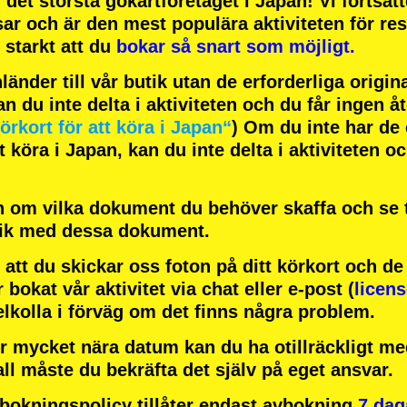
h
det största gokartföretaget
i Japan! Vi fortsät
sar
och är
den mest populära aktiviteten
för res
starkt att du
bokar så snart som möjligt.
änder till vår butik utan de erforderliga origi
an du inte delta i aktiviteten och du får ingen å
örkort för att köra i Japan“
) Om du inte har de 
 köra i Japan, kan du inte delta i aktiviteten o
 om vilka dokument du behöver skaffa och se ti
tik med dessa dokument.
att du skickar oss foton på ditt körkort och d
r bokat vår aktivitet via chat eller e-post (
licen
elkolla i förväg om det finns några problem.
r mycket nära datum kan du ha otillräckligt med
all måste du bekräfta det själv på eget ansvar.
okningspolicy tillåter endast avbokning
7 dag