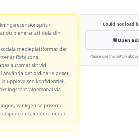
Could not load b
okningsrecensionspris /
är du planerar att dela din
Open Bo
r sociala medieplattformar där
ter är förbjudna.
Please use the button above
mpas automatiskt vid
l använda det ordinarie priset,
lla upplevelsen konfidentiell,
okningscentralpersonal via
ningen, vänligen se priserna
tidsperiod i kalendern nedan.