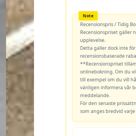
Recensionspris / Tidig B
Recensionspriset gäller n
upplevelse.
Detta gäller dock inte fö
recensionsbaserade rabat
**Recensionspriset tillä
onlinebokning. Om du vil
till exempel om du vill hå
vänligen informera vår b
meddelande.
För den senaste prissätt
som anges bredvid varje 