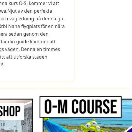
na kurs O-S, kommer vi att
awa.Njut av den perfekta
 och vägledning på denna go-
örbi Naha flygplats för en nära
ruisera sedan genom den
, där din guide kommer att
gs vägen. Denna en timmes
sätt att utforska staden
l!