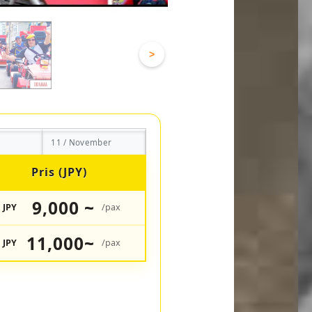
>
11 / November
Pris (JPY)
9,000 ~
JPY
/pax
11,000~
JPY
/pax