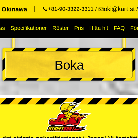
oki@kart.st
t Okinawa
📞+81-90-3322-3311
📧
ss
Specifikationer
Röster
Pris
Hitta hit
FAQ
Fö
Boka