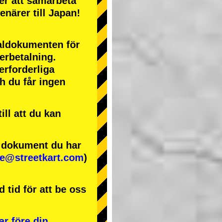
ter att samarbeta
enärer till Japan!
naldokumenten för
terbetalning.
erforderliga
ch du får ingen
ll att du kan
e dokument du har
se@streetkart.com
)
 tid för att be oss
ar före din