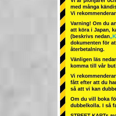
Vi är
pionjärer
oc
med
många kändi
Vi rekommenderar 
Varning! Om du anl
att köra i Japan, k
(beskrivs nedan
„K
dokumenten för att
återbetalning.
Vänligen läs nedan
komma till vår bu
Vi rekommenderar 
fått efter att du ha
så att vi kan dubb
Om du vill boka fö
dubbelkolla. I så f
STREET KARTs avb