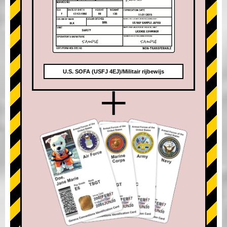
U.S. SOFA (USFJ 4EJ)/Militair rijbewijs
+