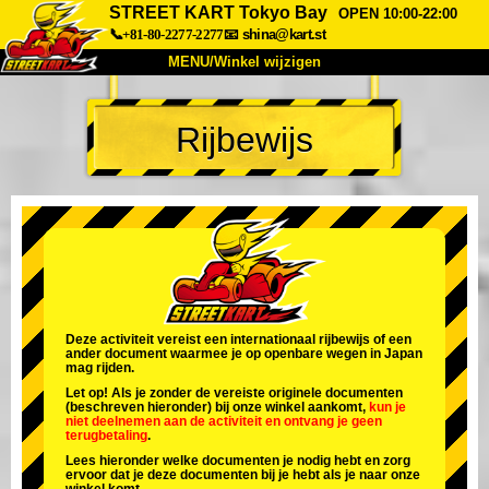
STREET KART Tokyo Bay
OPEN 10:00-22:00
📞+81-80-2277-2277
📧
shina@kart.st
MENU/Winkel wijzigen
TOP
Rijbewijs
Over
Specificaties
Prijzen
Toegang
Ervaringen
FAQ
Bedrijf
Boekingen
Winkel wijzigen
Tokyo Shinagawa
Tokyo Akihabara#1
Tokyo Akihabara#2
Tokyo Shibuya
Deze activiteit vereist een internationaal rijbewijs of een
ander document waarmee je op openbare wegen in Japan
Tokyo Shibuya Annex
Tokyo Bay
mag rijden.
Let op! Als je zonder de vereiste originele documenten
Tokyo Asakusa
Osaka
(beschreven hieronder) bij onze winkel aankomt,
kun je
niet deelnemen aan de activiteit
en
ontvang je geen
terugbetaling
.
Okinawa
Lees hieronder welke documenten je nodig hebt en zorg
ervoor dat je deze documenten bij je hebt als je naar onze