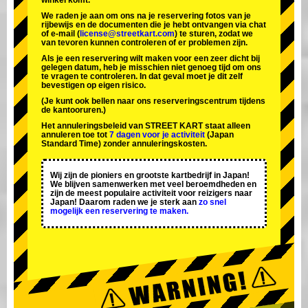
winkel komt.
We raden je aan om ons na je reservering fotos van je
rijbewijs en de documenten die je hebt ontvangen via chat
of e-mail (
license@streetkart.com
) te sturen, zodat we
van tevoren kunnen controleren of er problemen zijn.
Als je een reservering wilt maken voor een zeer dicht bij
gelegen datum, heb je misschien niet genoeg tijd om ons
te vragen te controleren. In dat geval moet je dit zelf
bevestigen op eigen risico.
(Je kunt ook bellen naar ons reserveringscentrum tijdens
de kantooruren.)
Het annuleringsbeleid van STREET KART staat alleen
annuleren toe tot
7 dagen voor je activiteit
(Japan
Standard Time) zonder annuleringskosten.
Wij zijn de
pioniers
en
grootste kartbedrijf
in Japan!
We blijven samenwerken met
veel beroemdheden
en
zijn de
meest populaire activiteit
voor reizigers naar
Japan! Daarom raden we je sterk aan
zo snel
mogelijk een reservering te maken.