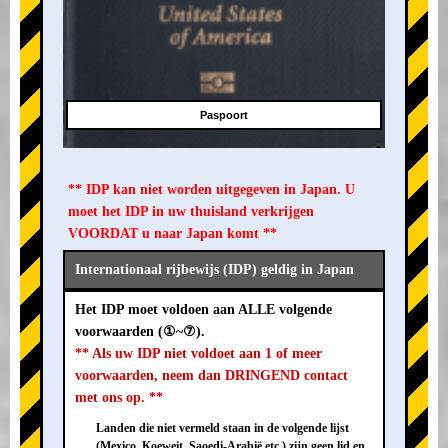
Paspoort
** IDP kan niet worden uitgegeven in Japan. U
moet het IDP in uw thuisland verkrijgen
VOORDAT u naar Japan komt **
Internationaal rijbewijs (IDP) geldig in Japan
Het IDP moet voldoen aan ALLE volgende
voorwaarden (①~⑦).
** Als uw IDP niet voldoet aan 1 of meer
voorwaarden, neem dan DRINGEND contact
met ons op. **
Landen die niet vermeld staan in de volgende lijst
(Mexico, Koeweit, Saoedi-Arabië etc.) zijn geen lid en