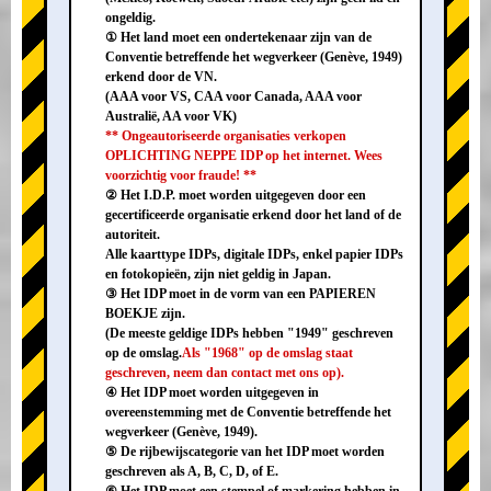
ongeldig.
① Het land moet een ondertekenaar zijn van de
Conventie betreffende het wegverkeer (Genève, 1949)
erkend door de VN.
(AAA voor VS, CAA voor Canada, AAA voor
Australië, AA voor VK)
** Ongeautoriseerde organisaties verkopen
OPLICHTING NEPPE IDP op het internet. Wees
voorzichtig voor fraude! **
② Het I.D.P. moet worden uitgegeven door een
gecertificeerde organisatie erkend door het land of de
autoriteit.
Alle kaarttype IDPs, digitale IDPs, enkel papier IDPs
en fotokopieën, zijn niet geldig in Japan.
③ Het IDP moet in de vorm van een PAPIEREN
BOEKJE zijn.
(De meeste geldige IDPs hebben "1949" geschreven
op de omslag.
Als "1968" op de omslag staat
geschreven, neem dan contact met ons op).
④ Het IDP moet worden uitgegeven in
overeenstemming met de Conventie betreffende het
wegverkeer (Genève, 1949).
⑤ De rijbewijscategorie van het IDP moet worden
geschreven als A, B, C, D, of E.