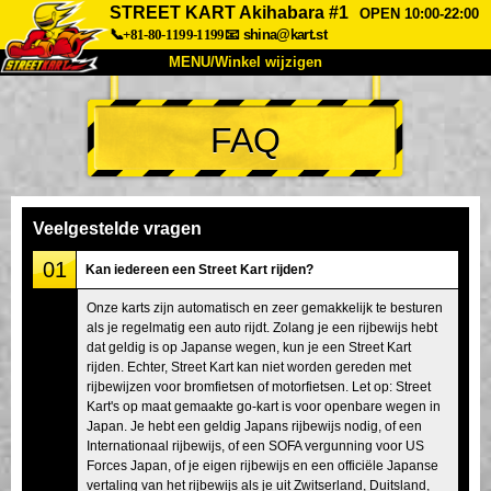
STREET KART Akihabara #1
OPEN 10:00-22:00
📞+81-80-1199-1199
📧
shina@kart.st
MENU/Winkel wijzigen
TOP
FAQ
Over
Specificaties
Prijzen
Toegang
Ervaringen
FAQ
Bedrijf
Boekingen
Veelgestelde vragen
Winkel wijzigen
01
Kan iedereen een Street Kart rijden?
Tokyo Shinagawa
Tokyo Akihabara#1
Onze karts zijn automatisch en zeer gemakkelijk te besturen
als je regelmatig een auto rijdt. Zolang je een rijbewijs hebt
Tokyo Akihabara#2
Tokyo Shibuya
dat geldig is op Japanse wegen, kun je een Street Kart
Tokyo Shibuya Annex
Tokyo Bay
rijden. Echter, Street Kart kan niet worden gereden met
rijbewijzen voor bromfietsen of motorfietsen. Let op: Street
Tokyo Asakusa
Osaka
Kart's op maat gemaakte go-kart is voor openbare wegen in
Japan. Je hebt een geldig Japans rijbewijs nodig, of een
Okinawa
Internationaal rijbewijs, of een SOFA vergunning voor US
Forces Japan, of je eigen rijbewijs en een officiële Japanse
vertaling van het rijbewijs als je uit Zwitserland, Duitsland,