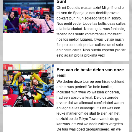
Sun!
Oh mi Deu, dis was amazin! Mi girlfriend e
mi ven de Spanja, e nos decidit prova el
go-kart tour in un soleado tarde in Tokyo.
Nos podit veder tot de las bulliciosas calles
a la bela ciudad. Nostre guia was fantastic,
facend nos sentir komfortabel e mostrant
nos los melior lugares. It was just so much
fun pro conduzir per las calles cun el sole
en nostre caras. Non puedo esperar pro far
esto again pro la proxima vez!
Een van de beste delen van onze
reis!
We deden deze tour op een frisse ochtend,
en het was perfect! De hele familie,
inclusief mijn twee volwassen kinderen,
had een absolute knal. De gids zorgde
ervoor dat we allemaal comfortabel waren
en legde alles duidelijk uit. Het was een
leuke manier om de stad te zien, en het
uitzicht op de Tokyo Tower vanuit de go-
kart was iets wat we nooit zullen vergeten.
De tour was goed georganiseerd, en we