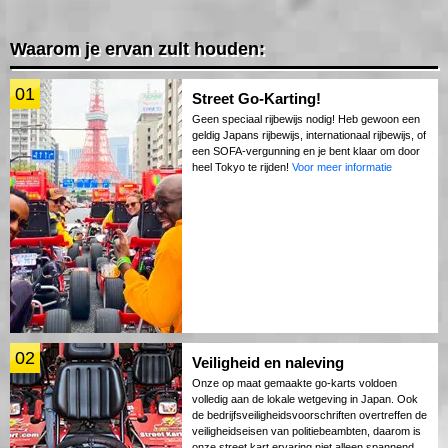
Waarom je ervan zult houden:
01
Street Go-Karting!
Geen speciaal rijbewijs nodig! Heb gewoon een
geldig Japans rijbewijs, internationaal rijbewijs, of
een SOFA-vergunning en je bent klaar om door
heel Tokyo te rijden!
Voor meer informatie
02
Veiligheid en naleving
Onze op maat gemaakte go-karts voldoen
volledig aan de lokale wetgeving in Japan. Ook
de bedrijfsveiligheidsvoorschriften overtreffen de
veiligheidseisen van politiebeambten, daarom is
onze street kart ervaring niet alleen spannend