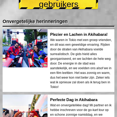
gebruikers
Onvergetelijke herinneringen
Plezier en Lachen in Akihabara!
We waren in Tokio met een groep vrienden,
en dit was een geweldige ervaring. Rijden
door de straten van Akihabara voelde
surrealistisch. De gids hield alles
georganiseerd, en we lachten de hele weg
door. De energie in de stad was
aanstekelijk, en we voelden ons alsof we in
een film leefden. Het was zonnig en warm,
dus het weer kon niet beter zijn. Zeker iets
wat ik opnieuw zal doen als ik terug ben in
Tokio!
Perfecte Dag in Akihabara
Wat en onvergetelikke dag! Mi partner en ik
hebbe inschreven voor de go-kart tour op
en schone zonnige namiddag, en we