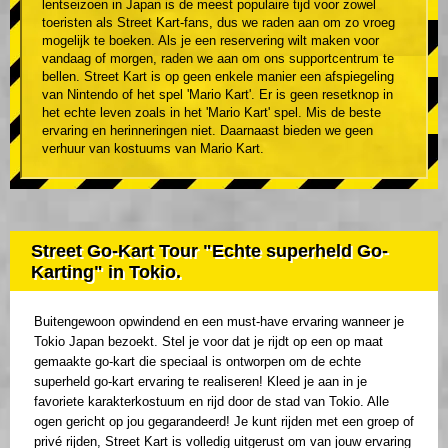
lentseizoen in Japan is de meest populaire tijd voor zowel
toeristen als Street Kart-fans, dus we raden aan om zo vroeg
mogelijk te boeken. Als je een reservering wilt maken voor
vandaag of morgen, raden we aan om ons supportcentrum te
bellen. Street Kart is op geen enkele manier een afspiegeling
van Nintendo of het spel 'Mario Kart'. Er is geen resetknop in
het echte leven zoals in het 'Mario Kart' spel. Mis de beste
ervaring en herinneringen niet. Daarnaast bieden we geen
verhuur van kostuums van Mario Kart.
Street Go-Kart Tour "Echte superheld Go-
Karting" in Tokio.
Buitengewoon opwindend en een must-have ervaring wanneer je
Tokio Japan bezoekt. Stel je voor dat je rijdt op een op maat
gemaakte go-kart die speciaal is ontworpen om de echte
superheld go-kart ervaring te realiseren! Kleed je aan in je
favoriete karakterkostuum en rijd door de stad van Tokio. Alle
ogen gericht op jou gegarandeerd! Je kunt rijden met een groep of
privé rijden, Street Kart is volledig uitgerust om van jouw ervaring