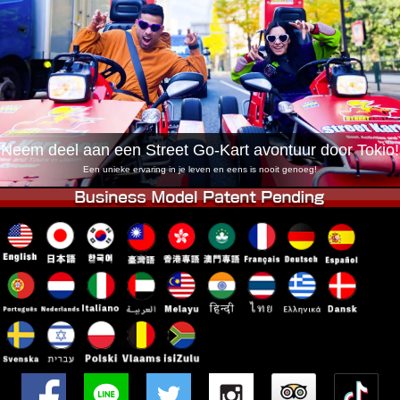
Bedrijf
Boekingen
Winkel wijzigen
Tokyo Shinagawa
Tokyo Akihabara#1
Tokyo Akihabara#2
Tokyo Shibuya
Tokyo Shibuya Annex
Tokyo Bay
Neem deel aan een Street Go-Kart avontuur door Tokio!
Tokyo Asakusa
Osaka
Een unieke ervaring in je leven en eens is nooit genoeg!
Okinawa