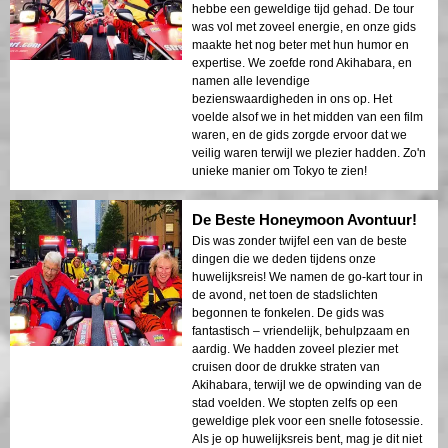
hebbe een geweldige tijd gehad. De tour
was vol met zoveel energie, en onze gids
maakte het nog beter met hun humor en
expertise. We zoefde rond Akihabara, en
namen alle levendige
bezienswaardigheden in ons op. Het
voelde alsof we in het midden van een film
waren, en de gids zorgde ervoor dat we
veilig waren terwijl we plezier hadden. Zo'n
unieke manier om Tokyo te zien!
De Beste Honeymoon Avontuur!
Dis was zonder twijfel een van de beste
dingen die we deden tijdens onze
huwelijksreis! We namen de go-kart tour in
de avond, net toen de stadslichten
begonnen te fonkelen. De gids was
fantastisch – vriendelijk, behulpzaam en
aardig. We hadden zoveel plezier met
cruisen door de drukke straten van
Akihabara, terwijl we de opwinding van de
stad voelden. We stopten zelfs op een
geweldige plek voor een snelle fotosessie.
Als je op huwelijksreis bent, mag je dit niet