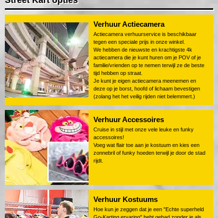
Street Kart opties
Verhuur Actiecamera
Actiecamera verhuurservice is beschikbaar
tegen een speciale prijs in onze winkel.
We hebben de nieuwste en krachtigste 4k
actiecamera die je kunt huren om je POV of je
familie/vrienden op te nemen terwijl ze de beste
tijd hebben op straat.
Je kunt je eigen actiecamera meenemen en
deze op je borst, hoofd of lichaam bevestigen
(zolang het het veilig rijden niet belemmert.)
Verhuur Accessoires
Cruise in stijl met onze vele leuke en funky
accessoires!
Voeg wat flair toe aan je kostuum en kies een
zonnebril of funky hoeden terwijl je door de stad
rijdt.
Verhuur Kostuums
Hoe kun je zeggen dat je een "Echte superheld
Go-Karting ervaring" hebt gehad zonder je als