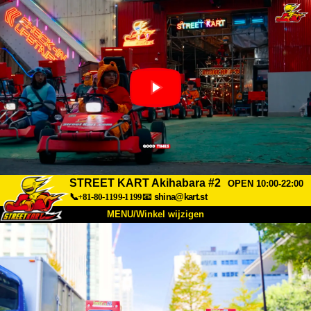
STREET KART Akihabara #2
OPEN 10:00-22:00
📞+81-80-1199-1199
📧
shina@kart.st
MENU/Winkel wijzigen
TOP
Over
Specificaties
Prijzen
Toegang
Ervaringen
FAQ