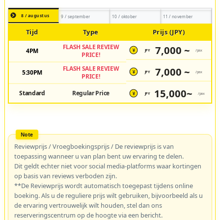
8 / augustus
9 / september
10 / oktober
11 / november
Tijd
Type
Prijs (JPY)
FLASH SALE REVIEW
7,000 ~
4PM
JPY
/pax
¥
PRICE!
FLASH SALE REVIEW
7,000 ~
5:30PM
JPY
/pax
¥
PRICE!
15,000~
Standard
Regular Price
JPY
/pax
¥
Reviewprijs / Vroegboekingsprijs / De reviewprijs is van
toepassing wanneer u van plan bent uw ervaring te delen.
Dit geldt echter niet voor social media-platforms waar kortingen
op basis van reviews verboden zijn.
**De Reviewprijs wordt automatisch toegepast tijdens online
boeking. Als u de reguliere prijs wilt gebruiken, bijvoorbeeld als u
de ervaring vertrouwelijk wilt houden, stel dan ons
reserveringscentrum op de hoogte via een bericht.