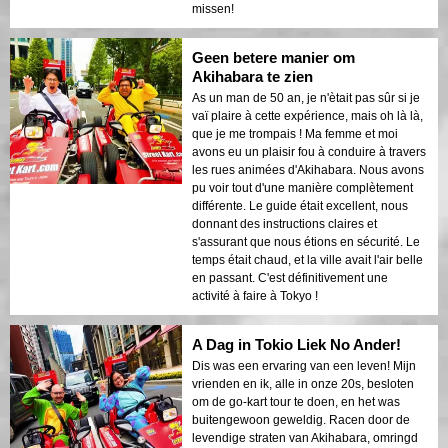
missen!
Geen betere manier om
Akihabara te zien
As un man de 50 an, je n'ètait pas sûr si je
vaï plaire à cette expérience, mais oh là là,
que je me trompais ! Ma femme et moi
avons eu un plaisir fou à conduire à travers
les rues animées d'Akihabara. Nous avons
pu voir tout d'une manière complètement
différente. Le guide était excellent, nous
donnant des instructions claires et
s'assurant que nous étions en sécurité. Le
temps était chaud, et la ville avait l'air belle
en passant. C'est définitivement une
activité à faire à Tokyo !
A Dag in Tokio Liek No Ander!
Dis was een ervaring van een leven! Mijn
vrienden en ik, alle in onze 20s, besloten
om de go-kart tour te doen, en het was
buitengewoon geweldig. Racen door de
levendige straten van Akihabara, omringd