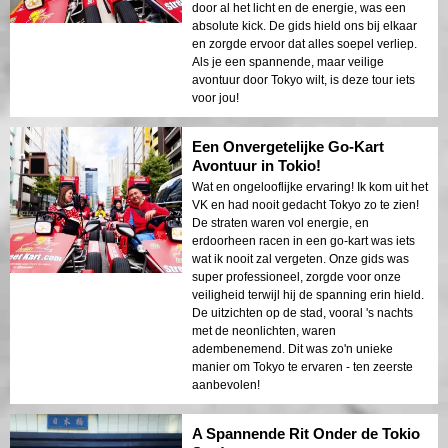
door al het licht en de energie, was een
absolute kick. De gids hield ons bij elkaar
en zorgde ervoor dat alles soepel verliep.
Als je een spannende, maar veilige
avontuur door Tokyo wilt, is deze tour iets
voor jou!
Een Onvergetelijke Go-Kart
Avontuur in Tokio!
Wat en ongelooflijke ervaring! Ik kom uit het
VK en had nooit gedacht Tokyo zo te zien!
De straten waren vol energie, en
erdoorheen racen in een go-kart was iets
wat ik nooit zal vergeten. Onze gids was
super professioneel, zorgde voor onze
veiligheid terwijl hij de spanning erin hield.
De uitzichten op de stad, vooral 's nachts
met de neonlichten, waren
adembenemend. Dit was zo'n unieke
manier om Tokyo te ervaren - ten zeerste
aanbevolen!
A Spannende Rit Onder de Tokio