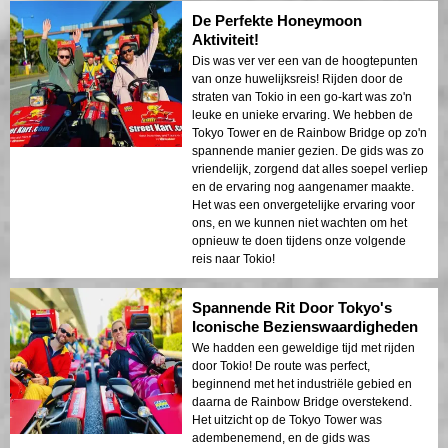
De Perfekte Honeymoon
Aktiviteit!
Dis was ver ver een van de hoogtepunten
van onze huwelijksreis! Rijden door de
straten van Tokio in een go-kart was zo'n
leuke en unieke ervaring. We hebben de
Tokyo Tower en de Rainbow Bridge op zo'n
spannende manier gezien. De gids was zo
vriendelijk, zorgend dat alles soepel verliep
en de ervaring nog aangenamer maakte.
Het was een onvergetelijke ervaring voor
ons, en we kunnen niet wachten om het
opnieuw te doen tijdens onze volgende
reis naar Tokio!
Spannende Rit Door Tokyo's
Iconische Bezienswaardigheden
We hadden een geweldige tijd met rijden
door Tokio! De route was perfect,
beginnend met het industriële gebied en
daarna de Rainbow Bridge overstekend.
Het uitzicht op de Tokyo Tower was
adembenemend, en de gids was