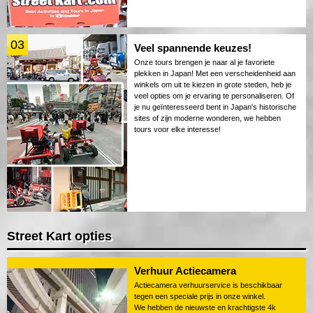
03
Veel spannende keuzes!
Onze tours brengen je naar al je favoriete
plekken in Japan! Met een verscheidenheid aan
winkels om uit te kiezen in grote steden, heb je
veel opties om je ervaring te personaliseren. Of
je nu geïnteresseerd bent in Japan's historische
sites of zijn moderne wonderen, we hebben
tours voor elke interesse!
Street Kart opties
Verhuur Actiecamera
Actiecamera verhuurservice is beschikbaar
tegen een speciale prijs in onze winkel.
We hebben de nieuwste en krachtigste 4k