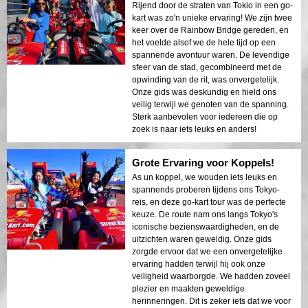
Rijend door de straten van Tokio in een go-
kart was zo'n unieke ervaring! We zijn twee
keer over de Rainbow Bridge gereden, en
het voelde alsof we de hele tijd op een
spannende avontuur waren. De levendige
sfeer van de stad, gecombineerd met de
opwinding van de rit, was onvergetelijk.
Onze gids was deskundig en hield ons
veilig terwijl we genoten van de spanning.
Sterk aanbevolen voor iedereen die op
zoek is naar iets leuks en anders!
Grote Ervaring voor Koppels!
As un koppel, we wouden iets leuks en
spannends proberen tijdens ons Tokyo-
reis, en deze go-kart tour was de perfecte
keuze. De route nam ons langs Tokyo's
iconische bezienswaardigheden, en de
uitzichten waren geweldig. Onze gids
zorgde ervoor dat we een onvergetelijke
ervaring hadden terwijl hij ook onze
veiligheid waarborgde. We hadden zoveel
plezier en maakten geweldige
herinneringen. Dit is zeker iets dat we voor