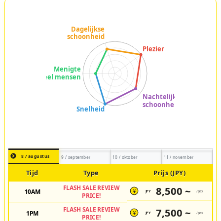
8 / augustus
9 / september
10 / oktober
11 / november
Tijd
Type
Prijs (JPY)
FLASH SALE REVIEW
8,500 ~
10AM
JPY
/pax
¥
PRICE!
FLASH SALE REVIEW
7,500 ~
1PM
JPY
/pax
¥
PRICE!