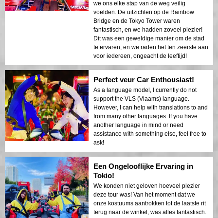
we ons elke stap van de weg veilig
voelden. De uitzichten op de Rainbow
Bridge en de Tokyo Tower waren
fantastisch, en we hadden zoveel plezier!
Dit was een geweldige manier om de stad
te ervaren, en we raden het ten zeerste aan
voor iedereen, ongeacht de leeftijd!
Perfect veur Car Enthousiast!
As a language model, I currently do not
support the VLS (Vlaams) language.
However, I can help with translations to and
from many other languages. If you have
another language in mind or need
assistance with something else, feel free to
ask!
Een Ongelooflijke Ervaring in
Tokio!
We konden niet geloven hoeveel plezier
deze tour was! Van het moment dat we
onze kostuums aantrokken tot de laatste rit
terug naar de winkel, was alles fantastisch.