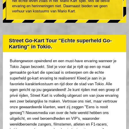
het echte leven zoals in het 'Mario Kart' spel. Mis de beste
ervaring en herinneringen niet. Daarnaast bieden we geen
verhuur van kostuums van Mario Kart.
Street Go-Kart Tour "Echte superheld Go-
Karting" in Tokio.
Buitengewoon opwindend en een must-have ervaring wanneer je
Tokio Japan bezoekt. Stel je voor dat je rijdt op een op maat
gemaakte go-kart die speciaal is ontworpen om de echte
superheld go-kart ervaring te realiseren! Kleed je aan in je
favoriete karakterkostuum en rijd door de stad van Tokio. Alle
ogen gericht op jou gegarandeerd! Je kunt rijden met een groep of
privé rijden, Street Kart is volledig uitgerust om van jouw ervaring
een zeer belangrijke te maken. Vertrouw ons niet, maar vertrouw
onze gewaardeerde klanten, want zij zeggen "Eens is nooit
genoeg"! Nieuwsmedia van over de hele wereld hebben ons
uitgelicht, en veel beroemdheden en VIP's, waaronder
wereldberoemde zangers, filmsterren, atleten en F1-racers,