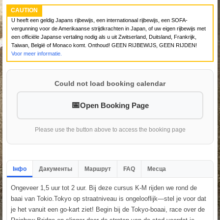
CAUTION
U heeft een geldig Japans rijbewijs, een internationaal rijbewijs, een SOFA-
vergunning voor de Amerikaanse strijdkrachten in Japan, of uw eigen rijbewijs met
een officiële Japanse vertaling nodig als u uit Zwitserland, Duitsland, Frankrijk,
Taiwan, België of Monaco komt. Onthoud! GEEN RIJBEWIJS, GEEN RIJDEN!
Voor meer informatie.
Could not load booking calendar
Open Booking Page
Please use the button above to access the booking page
Інфо
Дакументы
Маршрут
FAQ
Месца
Ongeveer 1,5 uur tot 2 uur. Bij deze cursus K-M rijden we rond de
baai van Tokio.Tokyo op straatniveau is ongelooflijk—stel je voor dat
je het vanuit een go-kart ziet! Begin bij de Tokyo-boaai, race over de