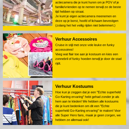
actiecamera die je kunt huren om je POV of je
familie/vrienden op te nemen terwijl ze de beste
tijd hebben op straat.
Je kunt je eigen actiecamera meenemen en
deze op je borst, hoofd of lichaam bevestigen
(zolang het het veilig rijden niet belemmert.)
Verhuur Accessoires
Cruise in stijl met onze vele leuke en funky
accessoires!
Voeg wat flair toe aan je kostuum en kies een
zonnebril of funky hoeden terwijl je door de stad
rijdt.
Verhuur Kostuums
Hoe kun je zeggen dat je een "Echte superheld
Go-Karting ervaring" hebt gehad zonder je als
hem aan te kleden! We hebben alle kostuums
die je kunt bedenken om dit een "Echte
superheld Go-Karting ervaring" te maken! Voor
alle Super Hero fans, maak je geen zorgen, we
hebben ze allemaal ook!