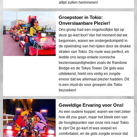
altijd zullen herinneren!
Groepstoer in Tokio:
Onverslaanbare Plezier!
Ons groep had een ongelooflijke tijd op
deze go-kart tour! Van het moment dat we
begonnen, waren we ondergedompeld in
de opwinding van het rijden door de drukke
straten van Tokio. De route was perfect, en
leidde ons langs enkele iconische
bezienswaardigheden zoals de Rainbow
Bridge en de Tokyo Tower. De gids was
uitstekend, hield ons veilig en zorgde
ervoor dat we allemaal plezier hadden. Dit
is een must-do voor groepen die Tokio
bezoeken!
Geweldige Ervaring voor Ons!
As een oudere koppel, waren we niet zeker
hoe dit zou gaan, maar het bleek een van
de hoogtepunten van onze reis naar Tokio
te zijn! De go-kart rit was soepel en
comfortabel, en de gids zorgde ervoor dat