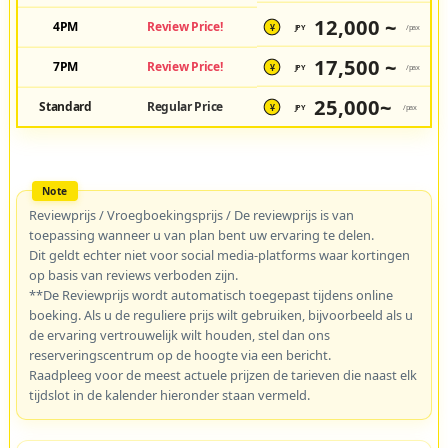
12,000 ~
4PM
Review Price!
JPY
/pax
¥
17,500 ~
7PM
Review Price!
JPY
/pax
¥
25,000~
Standard
Regular Price
JPY
/pax
¥
Reviewprijs / Vroegboekingsprijs / De reviewprijs is van
toepassing wanneer u van plan bent uw ervaring te delen.
Dit geldt echter niet voor social media-platforms waar kortingen
op basis van reviews verboden zijn.
**De Reviewprijs wordt automatisch toegepast tijdens online
boeking. Als u de reguliere prijs wilt gebruiken, bijvoorbeeld als u
de ervaring vertrouwelijk wilt houden, stel dan ons
reserveringscentrum op de hoogte via een bericht.
Raadpleeg voor de meest actuele prijzen de tarieven die naast elk
tijdslot in de kalender hieronder staan vermeld.