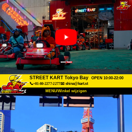
STREET KART Tokyo Bay
OPEN 10:00-22:00
📞+81-80-2277-2277
📧
shina@kart.st
MENU/Winkel wijzigen
TOP
Over
Specificaties
Prijzen
Toegang
Ervaringen
FAQ