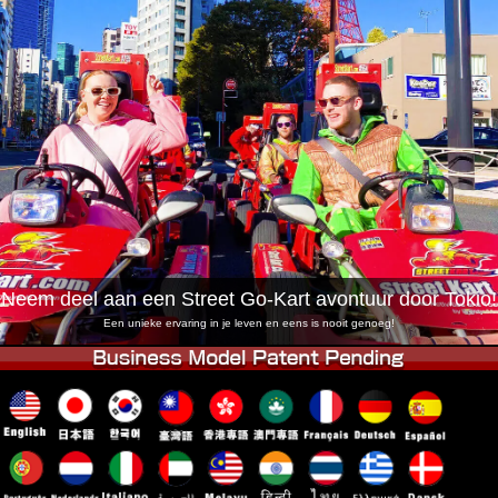
Bedrijf
Boekingen
Winkel wijzigen
Tokyo Shinagawa
Tokyo Akihabara#1
Tokyo Akihabara#2
Tokyo Shibuya
Tokyo Shibuya Annex
Tokyo Bay
Tokyo Asakusa
Osaka
Okinawa
Neem deel aan een Street Go-Kart avontuur door Tokio!
Een unieke ervaring in je leven en eens is nooit genoeg!