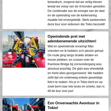
fantastisch, zorgend dat we veilig bleven
terwijl we volop van de rit konden genieten.
De combinatie van de energie van de stad
en de opwinding van de kartervaring
maakte het onvergetelijk. Sterk aanbevolen
deze tour voor iedereen die Tokio bezoekt!
Opwindende pret met
adembenemende uitzichten!
Wat en opwindende ervaring! Mijn
vrienden en ik hebben zo'n plezier gehad.
De route ging langs drukke straten en
mooie plekken, en cruisen over de
Rainbow Bridge bij zonsondergang was
absoluut prachtig. De gids was vriendelijk
en hield alles georganiseerd. We hadden
zelfs tijd om onderweg enkele geweldige
foto's te maken. Als je in Tokio bent en op
zoek bent naar iets leuks en unieks, dan is
dit de tour voor jou!
Een Onverwachte Avontuur in
Tokio!