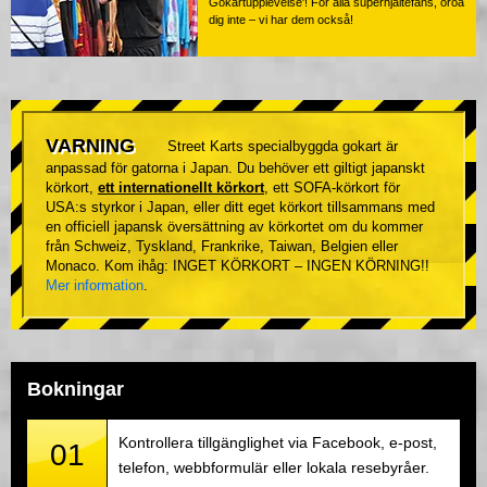
Gokartupplevelse'! För alla superhjältefans, oroa
dig inte – vi har dem också!
VARNING
Street Karts specialbyggda gokart är
anpassad för gatorna i Japan. Du behöver ett giltigt japanskt
körkort,
ett internationellt körkort
, ett SOFA-körkort för
USA:s styrkor i Japan, eller ditt eget körkort tillsammans med
en officiell japansk översättning av körkortet om du kommer
från Schweiz, Tyskland, Frankrike, Taiwan, Belgien eller
Monaco. Kom ihåg: INGET KÖRKORT – INGEN KÖRNING!!
Mer information
.
Bokningar
Kontrollera tillgänglighet via Facebook, e-post,
01
telefon, webbformulär eller lokala resebyråer.