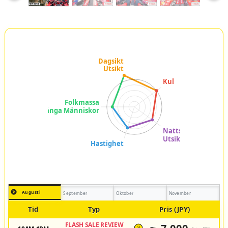
Augusti
September
Oktober
November
Tid
Typ
Pris (JPY)
FLASH SALE REVIEW