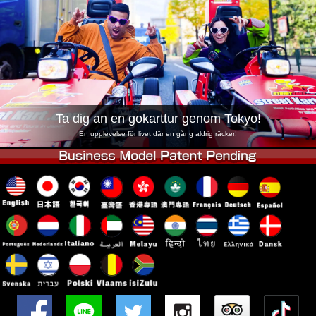
Företag
Boka
Byt butik
Tokyo Shinagawa
Tokyo Akihabara#1
Tokyo Akihabara#2
Tokyo Shibuya
Tokyo Shibuya Annex
Tokyo Bay
Ta dig an en gokarttur genom Tokyo!
Tokyo Asakusa
Osaka
En upplevelse för livet där en gång aldrig räcker!
Okinawa