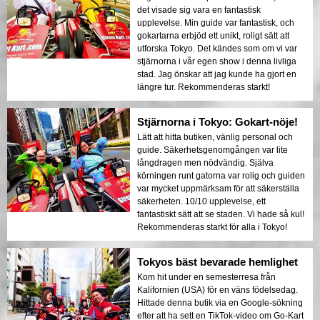
det visade sig vara en fantastisk
upplevelse. Min guide var fantastisk, och
gokartarna erbjöd ett unikt, roligt sätt att
utforska Tokyo. Det kändes som om vi var
stjärnorna i vår egen show i denna livliga
stad. Jag önskar att jag kunde ha gjort en
längre tur. Rekommenderas starkt!
Stjärnorna i Tokyo: Gokart-nöje!
Lätt att hitta butiken, vänlig personal och
guide. Säkerhetsgenomgången var lite
långdragen men nödvändig. Själva
körningen runt gatorna var rolig och guiden
var mycket uppmärksam för att säkerställa
säkerheten. 10/10 upplevelse, ett
fantastiskt sätt att se staden. Vi hade så kul!
Rekommenderas starkt för alla i Tokyo!
Tokyos bäst bevarade hemlighet
Kom hit under en semesterresa från
Kalifornien (USA) för en väns födelsedag.
Hittade denna butik via en Google-sökning
efter att ha sett en TikTok-video om Go-Kart