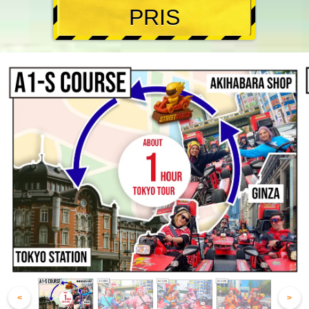
PRIS
<
>