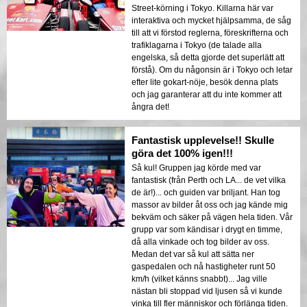
Street-körning i Tokyo. Killarna här var
interaktiva och mycket hjälpsamma, de såg
till att vi förstod reglerna, föreskrifterna och
trafiklagarna i Tokyo (de talade alla
engelska, så detta gjorde det superlätt att
förstå). Om du någonsin är i Tokyo och letar
efter lite gokart-nöje, besök denna plats
och jag garanterar att du inte kommer att
ångra det!
Fantastisk upplevelse!! Skulle
göra det 100% igen!!!
Så kul! Gruppen jag körde med var
fantastisk (från Perth och LA... de vet vilka
de är!)... och guiden var briljant. Han tog
massor av bilder åt oss och jag kände mig
bekväm och säker på vägen hela tiden. Vår
grupp var som kändisar i drygt en timme,
då alla vinkade och tog bilder av oss.
Medan det var så kul att sätta ner
gaspedalen och nå hastigheter runt 50
km/h (vilket känns snabbt)... Jag ville
nästan bli stoppad vid ljusen så vi kunde
vinka till fler människor och förlänga tiden.