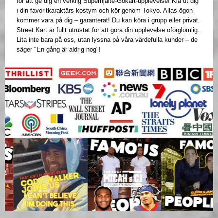
för att ge dig en verklig Superhjälte-Gokart-upplevelse! Klä ut dig
i din favoritkaraktärs kostym och kör genom Tokyo. Allas ögon
kommer vara på dig – garanterat! Du kan köra i grupp eller privat.
Street Kart är fullt utrustat för att göra din upplevelse oförglömlig.
Lita inte bara på oss, utan lyssna på våra värdefulla kunder – de
säger "En gång är aldrig nog"!