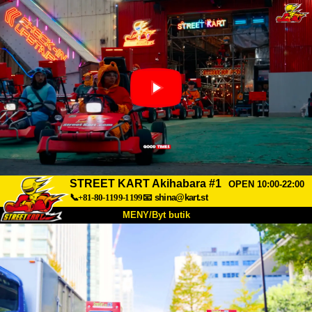
STREET KART Akihabara #1
OPEN 10:00-22:00
📞+81-80-1199-1199
📧
shina@kart.st
MENY/Byt butik
HEM
Om oss
Specifikationer
Pris
Hitta hit
Röster
FAQ