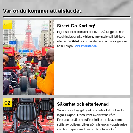
Varför du kommer att älska det:
01
Street Go-Karting!
Inget speciellt körkort behövs! Så länge du har
ett giltigt japanskt körkort, internationellt körkort
eller ett SOFA-körkort är du redo att köra genom
hela Tokyo!
Mer information
02
Säkerhet och efterlevnad
Våra specialbyggda gokarts följer fullt ut lokala
lagar i Japan. Dessutom överträffar våra
företagets säkerhetsföreskrifter de krav som
ställs av polisen, vilket gör vår gokart-upplevelse
inte bara spännande och rolig utan också