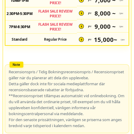
7,000 ~
10AM-1PM
JPY
/pax
¥
PRICE!
FLASH SALE REVIEW
8,000 ~
2:30PM-5:30PM
JPY
/pax
¥
PRICE!
FLASH SALE REVIEW
9,000 ~
7PM-8:30PM
JPY
/pax
¥
PRICE!
15,000~
Standard
Regular Price
JPY
/pax
¥
Recensionspris / Tidig Bokningsrecensionspris / Recensionspriset
gäller när du planerar att dela din upplevelse.
Detta gäller dock inte för sociala medieplattformar där
recensionsbaserade rabatter är förbjudna.
**Recensionspriset tillämpas automatiskt vid onlinebokning. Om
du vill använda det ordinarie priset, till exempel om du vill hålla
upplevelsen konfidentiell, vänligen informera vår
bokningscentralpersonal via meddelande.
För den senaste prissättningen, vänligen se priserna som anges
bredvid varje tidsperiod i kalendern nedan.