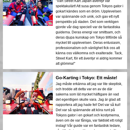
"Vårt Street Kart Japan-äventyr var
spektakulärt! Att susa genom Tokyos gator i
gokart kändes som en dröm. Upplevelsen
var spännande och unik, och gav ett nytt
perspektiv på staden. Det som verkligen
gjorde vår dag speciell var de fantastiska
guiderna. Deras energi var smittsam, och
deras djupa kunskap om Tokyo tillförde så
mycket till upplevelsen. Deras entusiasm,
professionalism och vänlighet fick oss att
känna oss välkomna och exalterade. Tack,
Street Kart, för ett äventyr vi aldrig kommer
att glömma!"
Go-Karting i Tokyo: Ett måste!
Jag måste erkänna att jag var lite skeptisk,
och trodde att detta var en av de där
sakerna som lät mycket häftigare än vad
det egentligen skulle vara. Jag är glad att
rapportera att jag hade fel! Det var så kul!
Det var så spännande att köra runt på
Tokyos gator i en gokart och kostymerna,
även om de var fåniga, var faktiskt ett roligt
inslag! Vår guide var en fantastisk ledare,