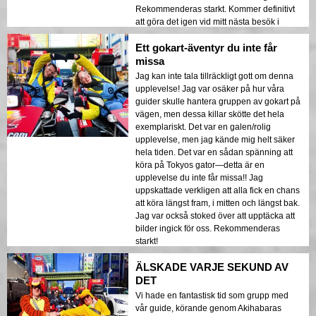
Rekommenderas starkt. Kommer definitivt
att göra det igen vid mitt nästa besök i
Tokyo.
Ett gokart-äventyr du inte får
missa
Jag kan inte tala tillräckligt gott om denna
upplevelse! Jag var osäker på hur våra
guider skulle hantera gruppen av gokart på
vägen, men dessa killar skötte det hela
exemplariskt. Det var en galen/rolig
upplevelse, men jag kände mig helt säker
hela tiden. Det var en sådan spänning att
köra på Tokyos gator—detta är en
upplevelse du inte får missa!! Jag
uppskattade verkligen att alla fick en chans
att köra längst fram, i mitten och längst bak.
Jag var också stoked över att upptäcka att
bilder ingick för oss. Rekommenderas
starkt!
ÄLSKADE VARJE SEKUND AV
DET
Vi hade en fantastisk tid som grupp med
vår guide, körande genom Akihabaras