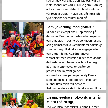
såg till att vi var säkra och gav oss tydliga
instruktioner om vad vi skulle göra. Han tog
också massor av bilder! En höjdpunkt på
vår resa till Japan, helt klart. Vår familj på
fyra personer (föräldrar med två
universitetsstudenter) älskade det!
Familjekörning med gokart!!
Vi hade en exceptionell upplevelse på
denna tur! Vår guide hade sådan expertis
och entusiasm, det höjde verkligen resan,
och gav insiktsfulla kommentarer samtidigt
som han såg till att alla var engagerade
och underhållna. Att köra runt var
fantastiskt, med välvalda rutter som visade
de bästa sevärdheterna och höll energin
hög. Hela teamet var enastående—
professionella, vänliga och
uppmärksamma på varje detalj. Deras
samlade insatser gjorde turen inte bara
njutbar utan även minnesvärd.
Rekommenderas starkt för alla som vill ha
en fantastisk tid och köra runt i Tokyo!
En upplevelse i Tokyo du inte får
missa (på riktigt)
Jag var initialt skeptisk till denna tur, men