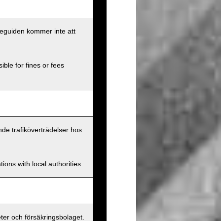
eseguiden kommer inte att
ible for fines or fees
nde trafiköverträdelser hos
ions with local authorities.
er och försäkringsbolaget.