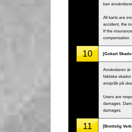
kan användaren
All karts are i
accident, the i
If the insuranc
compensation.
10
[Gokart Skado
Användaren är a
faktiska skador
anspråk på ska
Users are respo
damages. Damage
damages.
11
[Brottslig Ver