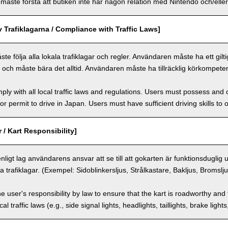
ste förstå att butiken inte har någon relation med Nintendo och/eller 
v Trafiklagarna / Compliance with Traffic Laws]
 följa alla lokala trafiklagar och regler. Användaren måste ha ett giltigt 
n och måste bära det alltid. Användaren måste ha tillräcklig körkompeten
ly with all local traffic laws and regulations. Users must possess and ca
 or permit to drive in Japan. Users must have sufficient driving skills to 
 / Kart Responsibility]
enligt lag användarens ansvar att se till att gokarten är funktionsduglig
a trafiklagar. (Exempel: Sidoblinkersljus, Strålkastare, Bakljus, Bromslj
the user's responsibility by law to ensure that the kart is roadworthy and
al traffic laws (e.g., side signal lights, headlights, taillights, brake light