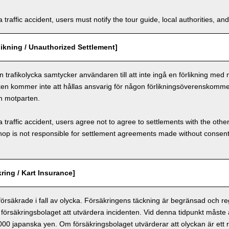
a traffic accident, users must notify the tour guide, local authorities, 
ikning / Unauthorized Settlement]
n trafikolycka samtycker användaren till att inte ingå en förlikning med
ken kommer inte att hållas ansvarig för någon förlikningsöverenskomm
h motparten.
a traffic accident, users agree not to agree to settlements with the othe
hop is not responsible for settlement agreements made without consen
ring / Kart Insurance]
 försäkrade i fall av olycka. Försäkringens täckning är begränsad och r
försäkringsbolaget att utvärdera incidenten. Vid denna tidpunkt måste
 000 japanska yen. Om försäkringsbolaget utvärderar att olyckan är ett r