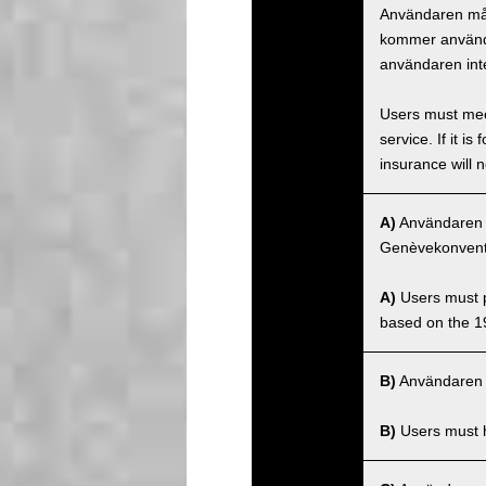
Användaren måst
kommer använda
användaren inte
Users must meet
service. If it 
insurance will n
A)
Användaren må
Genèvekonventi
A)
Users must po
based on the 1
B)
Användaren m
B)
Users must ha