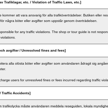
v Trafiklagar, etc. / Violation of Traffic Laws, etc.]
 kommer att vara ansvarig för alla trafiköverträdelser. Butiken eller r
 för några böter eller avgifter som uppstår genom överträdelsen.
ponsible for any traffic violations. The shop or tour guide is not respons
violations.
och avgifter / Unresolved fines and fees]
itera alla olösta böter eller avgifter som användaren ådragit sig angåe
ter.
arge users for unresolved fines or fees incurred regarding traffic violat
/ Traffic Accidents]
en trafikolycka måste användaren meddela reseguiden, lokala myndighet