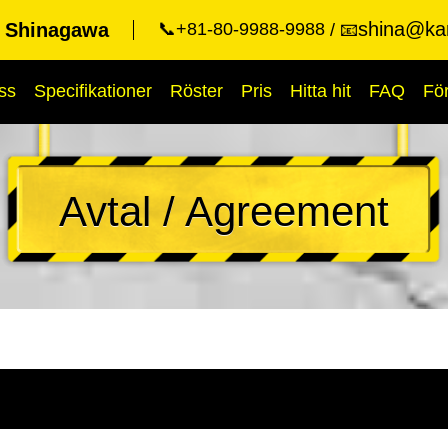
shina@kar
t Shinagawa
📞+81-80-9988-9988
📧
ss
Specifikationer
Röster
Pris
Hitta hit
FAQ
Fö
Avtal / Agreement