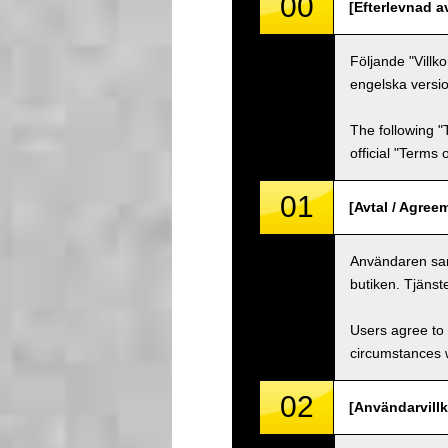
00
[Efterlevnad a
Följande "Villk
engelska versio
The following "
official "Terms
01
[Avtal / Agree
Användaren samt
butiken. Tjänst
Users agree to 
circumstances w
02
[Användarvillk