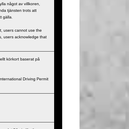
la något av villkoren,
a tjänsten trots att
t gälla.
et, users cannot use the
ons, users acknowledge that
nellt körkort baserat på
nternational Driving Permit