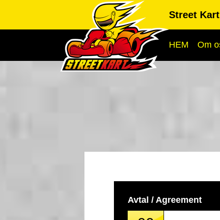
Street Kar
HEM
Om o
Avtal / Agreement