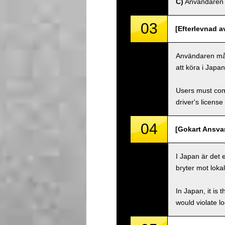
C)
Användaren må
03
[Efterlevnad a
Användaren måste
att köra i Japa
Users must comp
driver's license
04
[Gokart Ansvar
I Japan är det 
bryter mot lokal
In Japan, it is 
would violate loc