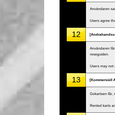
Användaren samty
Users agree tha
12
[Andrahandsut
Användaren får i
reseguiden.
Users may not a
13
[Kommersiell 
Gokartsen får, 
Rented karts ar