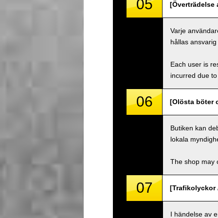
05
[Överträdelse a
Varje användare
hållas ansvarig
Each user is res
incurred due to 
06
[Olösta böter 
Butiken kan deb
lokala myndighe
The shop may ch
07
[Trafikolyckor 
I händelse av 