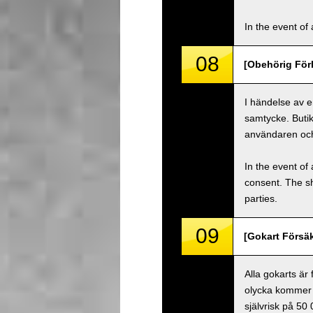
In the event of 
08
[Obehörig Förl
I händelse av e
samtycke. Buti
användaren oc
In the event of 
consent. The s
parties.
09
[Gokart Försäk
Alla gokarts är
olycka kommer 
självrisk på 50