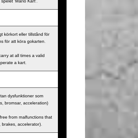
spelet 'Mario Kart'.
körkort eller tillstånd för
s för att köra gokarten.
rry at all times a valid
operate a kart.
 utan dysfunktioner som
us, bromsar, acceleration)
 free from malfunctions that
s, brakes, accelerator).