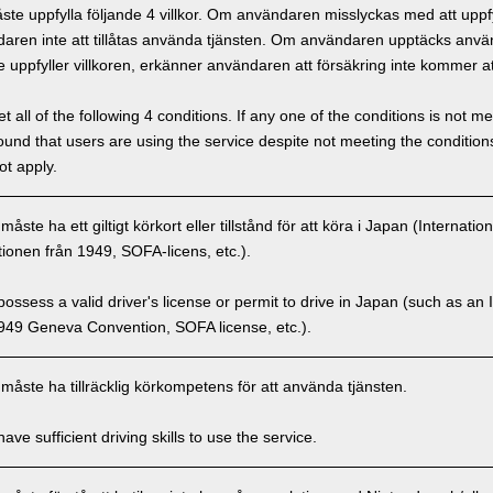
e uppfylla följande 4 villkor. Om användaren misslyckas med att uppfyl
ren inte att tillåtas använda tjänsten. Om användaren upptäcks använd
 uppfyller villkoren, erkänner användaren att försäkring inte kommer at
 all of the following 4 conditions. If any one of the conditions is not m
is found that users are using the service despite not meeting the conditi
ot apply.
ste ha ett giltigt körkort eller tillstånd för att köra i Japan (Internatio
onen från 1949, SOFA-licens, etc.).
ssess a valid driver's license or permit to drive in Japan (such as an I
949 Geneva Convention, SOFA license, etc.).
åste ha tillräcklig körkompetens för att använda tjänsten.
ve sufficient driving skills to use the service.