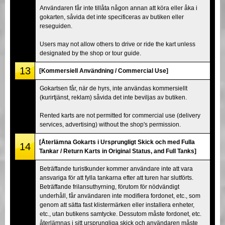
Användaren får inte tillåta någon annan att köra eller åka i
gokarten, såvida det inte specificeras av butiken eller
reseguiden.
Users may not allow others to drive or ride the kart unless
designated by the shop or tour guide.
13
[Kommersiell Användning / Commercial Use]
Gokartsen får, när de hyrs, inte användas kommersiellt
(kurirtjänst, reklam) såvida det inte beviljas av butiken.
Rented karts are not permitted for commercial use (delivery
services, advertising) without the shop's permission.
[Återlämna Gokarts i Ursprungligt Skick och med Fulla
14
Tankar / Return Karts in Original Status, and Full Tanks]
Beträffande turistkunder kommer användare inte att vara
ansvariga för att fylla tankarna efter att turen har slutförts.
Beträffande frilansuthyrning, förutom för nödvändigt
underhåll, får användaren inte modifiera fordonet, etc., som
genom att sätta fast klistermärken eller installera enheter,
etc., utan butikens samtycke. Dessutom måste fordonet, etc.
återlämnas i sitt ursprungliga skick och användaren måste