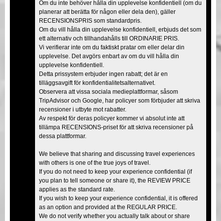
Om du inte behöver hålla din upplevelse konfidentiell (om du
planerar att berätta för någon eller dela den), gäller
RECENSIONSPRIS som standardpris.
Om du vill hålla din upplevelse konfidentiell, erbjuds det som
ett alternativ och tillhandahålls till ORDINARIE PRIS.
Vi verifierar inte om du faktiskt pratar om eller delar din
upplevelse. Det avgörs enbart av om du vill hålla din
upplevelse konfidentiell.
Detta prissystem erbjuder ingen rabatt; det är en
tilläggsavgift för konfidentialitetsalternativet.
Observera att vissa sociala medieplattformar, såsom
TripAdvisor och Google, har policyer som förbjuder att skriva
recensioner i utbyte mot rabatter.
Av respekt för deras policyer kommer vi absolut inte att
tillämpa RECENSIONS-priset för att skriva recensioner på
dessa plattformar.
We believe that sharing and discussing travel experiences
with others is one of the true joys of travel.
If you do not need to keep your experience confidential (if
you plan to tell someone or share it), the REVIEW PRICE
applies as the standard rate.
If you wish to keep your experience confidential, it is offered
as an option and provided at the REGULAR PRICE.
We do not verify whether you actually talk about or share