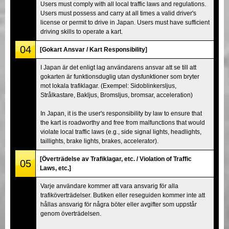
Users must comply with all local traffic laws and regulations.
Users must possess and carry at all times a valid driver's
license or permit to drive in Japan. Users must have sufficient
driving skills to operate a kart.
04
[Gokart Ansvar / Kart Responsibility]
I Japan är det enligt lag användarens ansvar att se till att
gokarten är funktionsduglig utan dysfunktioner som bryter
mot lokala trafiklagar. (Exempel: Sidoblinkersljus,
Strålkastare, Bakljus, Bromsljus, bromsar, acceleration)
In Japan, it is the user's responsibility by law to ensure that
the kart is roadworthy and free from malfunctions that would
violate local traffic laws (e.g., side signal lights, headlights,
taillights, brake lights, brakes, accelerator).
[Överträdelse av Trafiklagar, etc. / Violation of Traffic
05
Laws, etc.]
Varje användare kommer att vara ansvarig för alla
trafiköverträdelser. Butiken eller reseguiden kommer inte att
hållas ansvarig för några böter eller avgifter som uppstår
genom överträdelsen.