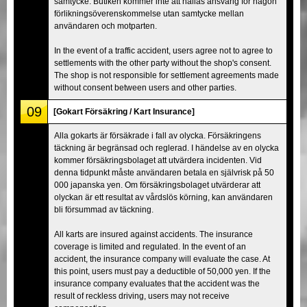
samtycke. Butiken kommer inte att hållas ansvarig för någon
förlikningsöverenskommelse utan samtycke mellan
användaren och motparten.
In the event of a traffic accident, users agree not to agree to
settlements with the other party without the shop's consent.
The shop is not responsible for settlement agreements made
without consent between users and other parties.
09
[Gokart Försäkring / Kart Insurance]
Alla gokarts är försäkrade i fall av olycka. Försäkringens
täckning är begränsad och reglerad. I händelse av en olycka
kommer försäkringsbolaget att utvärdera incidenten. Vid
denna tidpunkt måste användaren betala en självrisk på 50
000 japanska yen. Om försäkringsbolaget utvärderar att
olyckan är ett resultat av vårdslös körning, kan användaren
bli försummad av täckning.
All karts are insured against accidents. The insurance
coverage is limited and regulated. In the event of an
accident, the insurance company will evaluate the case. At
this point, users must pay a deductible of 50,000 yen. If the
insurance company evaluates that the accident was the
result of reckless driving, users may not receive