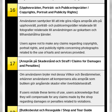
[Upphovsrätter, Porträtt- och Publiceringsrätter /
16
Copyrights, Portrait and Publicity Rights]
Användaren samtycker till att inte göra några anspråk alls på
upphovsrätt, porträtt- och publiceringsrätter relaterade till
fotografier relaterade till användningen av gokartsen och
tillhandahållna tjänster.
Users agree not to make any claims regarding copyrights,
portrait rights, and publicity rights concerning photographs
related to the use of karts and services provided.
[Anspråk på Skadestånd och Straff / Claims for Damages
17
and Penalties]
Om användaren bryter mot dessa Villkor och Bestämmelser,
erkänner användaren att kompensera alla anspråk som
butiken gör angående skador eller överträdelsestraff.
If users violate these terms of use, users acknowledge that
they will compensate for any claims made by the shop
regarding damages or penalties related to violations.
[Butiksbeslut och Reseguide / Shop and Tour Guide