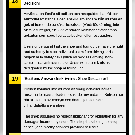
18
Decision]
Användaren förstår att butiken och reseguiden har rätt och
auktoritet att stänga av en enskild användare från att köra en
gokart beroende på säkerhetsrisker (vårdslös körning, inte
att följa turregler, etc.). Användaren kommer att återlämna
gokarten som specificerat av butiken eller reseguiden.
Users understand that the shop and tour guide have the right
and authority to stop individual users from driving karts in
response to safety risks (such as reckless driving, non-
compliance with tour rules). Users will return karts as
designated by the shop or tour guide.
19
[Butikens Ansvarsfriskrivning / Shop Disclaimer]
Butiken kommer inte att vara ansvarig och/eller hållas
ansvarig för några skador orsakade användaren. Butiken har
rätt att stänga av, avbryta och ändra tjänsten som
tillhandahålls användaren.
The shop assumes no responsibility and/or obligation for any
damages incurred by users. The shop has the right to stop,
cancel, and modify services provided to users.