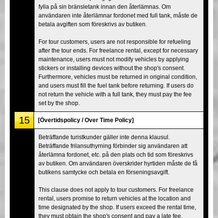
fylla på sin bränsletank innan den återlämnas. Om
användaren inte återlämnar fordonet med full tank, måste de
betala avgiften som föreskrivs av butiken.
For tour customers, users are not responsible for refueling
after the tour ends. For freelance rental, except for necessary
maintenance, users must not modify vehicles by applying
stickers or installing devices without the shop's consent.
Furthermore, vehicles must be returned in original condition,
and users must fill the fuel tank before returning. If users do
not return the vehicle with a full tank, they must pay the fee
set by the shop.
15
[Övertidspolicy / Over Time Policy]
Beträffande turistkunder gäller inte denna klausul.
Beträffande frilansuthyrning förbinder sig användaren att
återlämna fordonet, etc. på den plats och tid som föreskrivs
av butiken. Om användaren överskrider hyrtiden måste de få
butikens samtycke och betala en förseningsavgift.
This clause does not apply to tour customers. For freelance
rental, users promise to return vehicles at the location and
time designated by the shop. If users exceed the rental time,
they must obtain the shop's consent and pay a late fee.