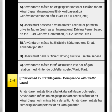
A)
Användaren måste ha ett giltigt körkort eller tillstånd för att
köra i Japan (Internationellt körkort baserat på
Genèvekonventionen från 1949, SOFA-licens, etc.).
A)
Users must possess a valid driver's license or permit to
drive in Japan (such as an International Driving Permit based
on the 1949 Geneva Convention, SOFA license, etc.).
B)
Användaren måste ha tillräcklig körkompetens för att
använda tjänsten.
B)
Users must have sufficient driving skills to use the service.
C)
Användaren måste förstå att butiken inte har någon
relation med Nintendo och/eller spelet 'Mario Kart'.
[Efterlevnad av Trafiklagarna / Compliance with Traffic
03
Laws]
Användaren måste följa alla lokala trafiklagar och regler.
Användaren måste ha ett giltigt körkort eller tillstånd för att
köra i Japan och måste bära det alltid. Användaren måste ha
tillräcklig körkompetens för att köra gokarten.