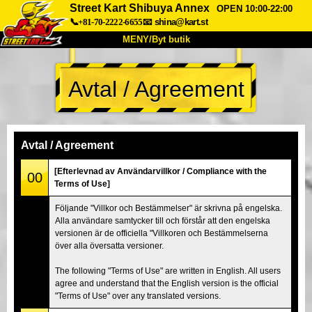
Street Kart Shibuya Annex
OPEN 10:00-22:00
📞+81-70-2222-6655
📧
shina@kart.st
MENY/Byt butik
HEM
Avtal / Agreement
Om oss
Specifikationer
Pris
Hitta hit
Röster
FAQ
Företag
Boka
Avtal / Agreement
Byt butik
[Efterlevnad av Användarvillkor / Compliance with the
00
Terms of Use]
Tokyo Shinagawa
Tokyo Akihabara#1
Följande "Villkor och Bestämmelser" är skrivna på engelska.
Tokyo Akihabara#2
Tokyo Shibuya
Alla användare samtycker till och förstår att den engelska
Tokyo Shibuya Annex
Tokyo Bay
versionen är de officiella "Villkoren och Bestämmelserna
över alla översatta versioner.
Tokyo Asakusa
Osaka
The following "Terms of Use" are written in English. All users
Okinawa
agree and understand that the English version is the official
"Terms of Use" over any translated versions.